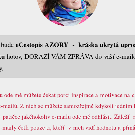
eCestopis AZORY - kráska ukrytá upro
e bude
ku
hotov, DORAZÍ VÁM ZPRÁVA do vaší e-mail
y.
u ode mě můžete čekat porci inspirace a motivace na c
e-mailů. Z nich se můžete samozřejmě kdykoli jedním 
 patičce jakéhokoliv e-mailu ode mě odhlásit. Záleží 
-maily četli pouze ti, kteří v nich vidí hodnotu a přiná