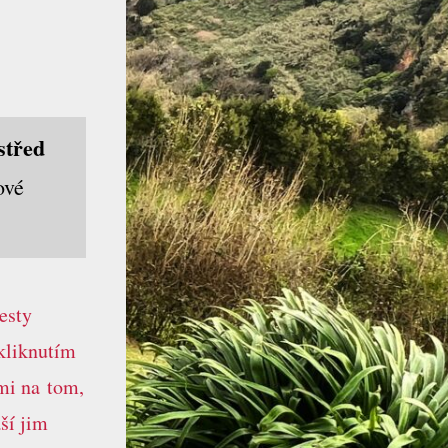
střed
ové
esty
kliknutím
mi na tom,
ší jim