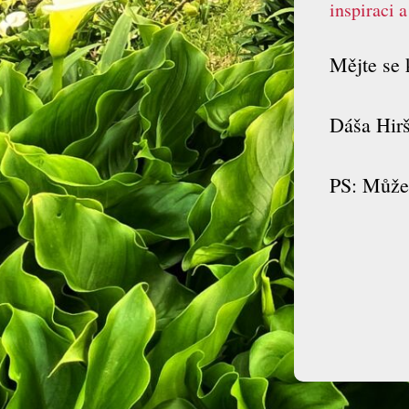
inspiraci 
Mějte se 
Dáša Hir
PS: Můžem