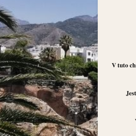
V tuto ch
Jestliž