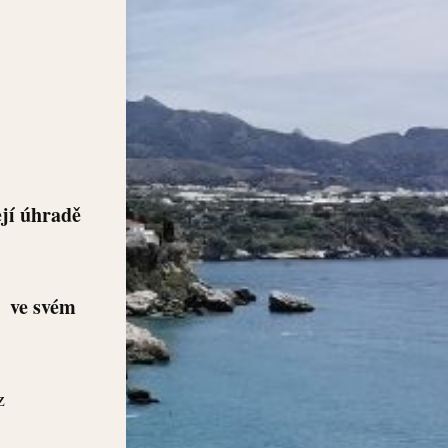
ejí úhradě
is
ve svém
z