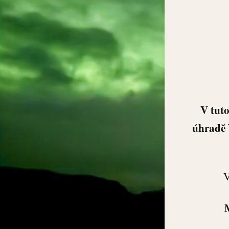
V tuto
úhradě 
V
M