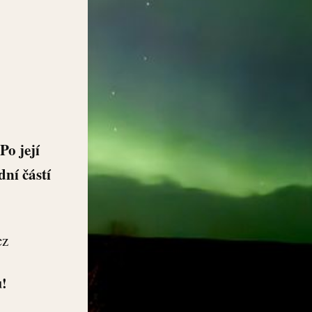
Po její
ní částí
cz
u!