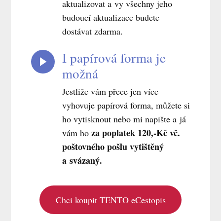
aktualizovat a vy všechny jeho
budoucí aktualizace budete
dostávat zdarma.
I papírová forma je
možná
Jestliže vám přece jen více
vyhovuje papírová forma, můžete si
ho vytisknout nebo mi napište a já
za poplatek 120,-Kč vč.
vám ho
poštovného pošlu vytištěný
a svázaný.
Chci koupit TENTO eCestopis