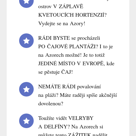
ostrov V ZÁPLAVĚ
KVETOUCÍCH HORTENZIÍ?
Vydejte se na Azory!
RÁDI BYSTE se procházeli
PO ČAJOVÉ PLANTÁŽI? I to je
na Azorech možné! Je to totiž
JEDINÉ MÍSTO V EVROPĚ, kde
se pěstuje ČAJ!
NEMÁTE RÁDI povalování
na pláži? Máte raději spíše akčnější
dovolenou?
Toužíte vidět VELRYBY
A DELFÍNY? Na Azorech si
můžete tento ZÁŽITEK nadělit