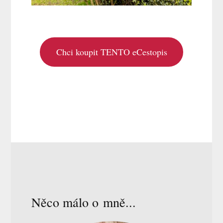
Chci koupit TENTO eCestopis
Něco málo o mně...