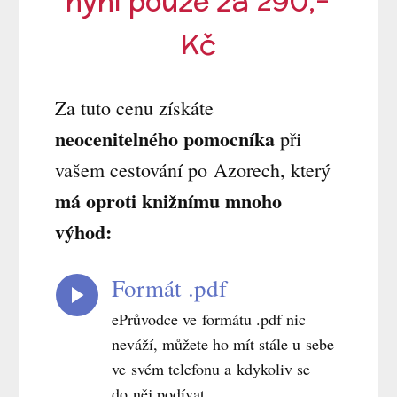
nyní pouze za 290,-
Kč
Za tuto cenu získáte
neocenitelného pomocníka
při
vašem cestování po Azorech, který
má oproti knižnímu mnoho
výhod:
Formát .pdf
ePrůvodce ve formátu .pdf nic
neváží, můžete ho mít stále u sebe
ve svém telefonu a kdykoliv se
do něj podívat.