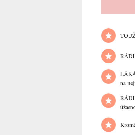
TOUŽÍ
RÁDI 
LÁKÁ 
na ne
RÁDI 
úžasn
Kromě