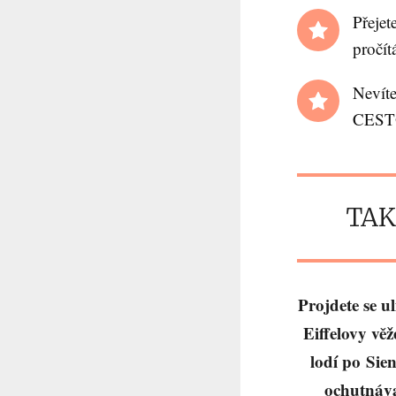
Přeje
pročí
Nevít
CEST
TAK
Projdete se u
Eiffelovy věž
lodí po Sien
ochutnáva