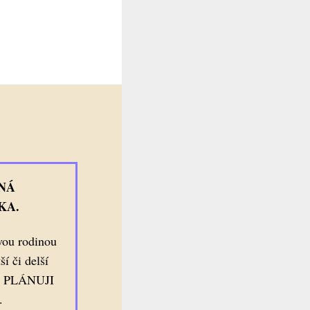
NÁ
KA.
vou rodinou
í či delší
MA PLÁNUJI
.