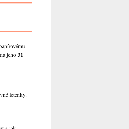
 papírovému
31
na jeho
evné letenky.
at a jak