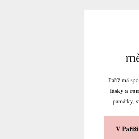
mě
Paříž má spo
lásky a ro
památky, s
V Paříži