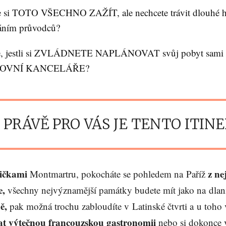
te si TOTO VŠECHNO ZAŽÍT, ale nechcete trávit dlouhé 
táním průvodců?
e, jestli si ZVLÁDNETE NAPLÁNOVAT svůj pobyt sam
OVNÍ KANCELÁŘE?
 PRÁVĚ PRO VÁS JE TENTO ITIN
ličkami
z ne
Montmartru, pokocháte se pohledem na Paříž
e,
všechny nejvýznamější památky budete mít jako na dlani
ě,
pak možná trochu zabloudíte v Latinské čtvrti a u toho
t výtečnou francouzskou gastronomii
nebo si dokonce 