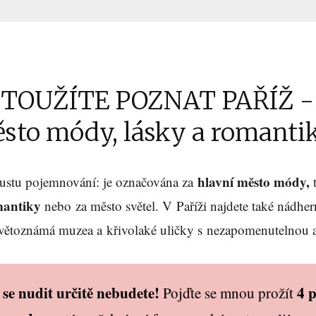
TOUŽÍTE POZNAT PAŘÍŽ -
sto módy, lásky a romanti
hlavní město módy,
ustu pojemnování: je označována za
t
mantiky
nebo za město světel. V Paříži najdete také nádher
větoznámá muzea a křivolaké uličky s nezapomenutelnou 
 se nudit určitě nebudete!
4 
Pojďte se mnou prožít