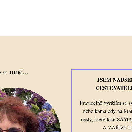
 o mně...
JSEM NADŠE
CESTOVATEL
Pravidelně vyrážím se s
nebo kamarády na kratš
cesty, které také SA
A ZAŘIZUJI