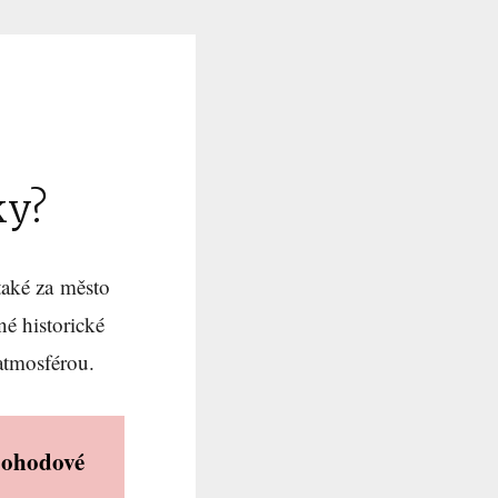
ky
?
aké za město
né historické
atmosférou.
pohodové