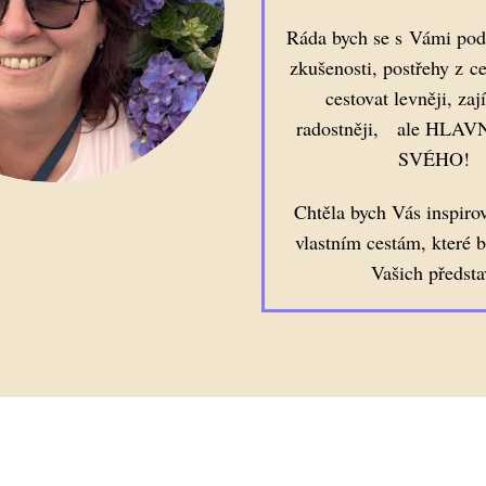
Ráda bych se s Vámi podě
zkušenosti, postřehy z ce
cestovat levněji, zaj
radostněji, ale HLA
SVÉHO!
Chtěla bych Vás inspiro
vlastním cestám, které 
Vašich předsta