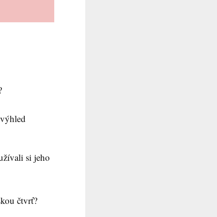
?
 výhled
vali si jeho
kou čtvrť?