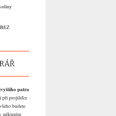
hodiny
i BEZ
ERÁŘ
jvyššího patra
 při projížďce
 všeho budete
v některém