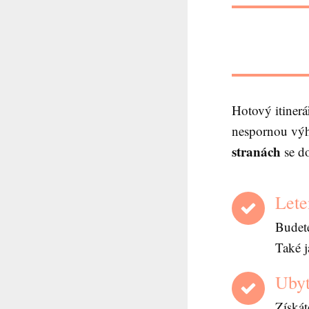
Hotový itiner
nespornou vý
stranách
se do
Let
Budete
Také j
Ubyt
Získát