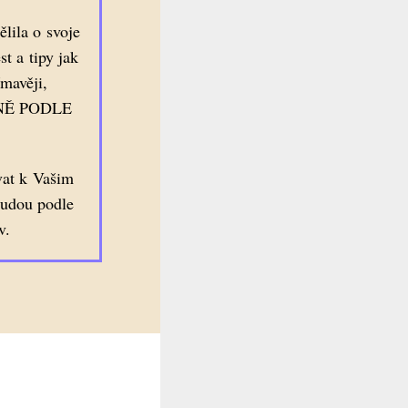
lila o svoje
st a tipy jak
ímavěji,
VNĚ PODLE
vat k Vašim
budou podle
v.