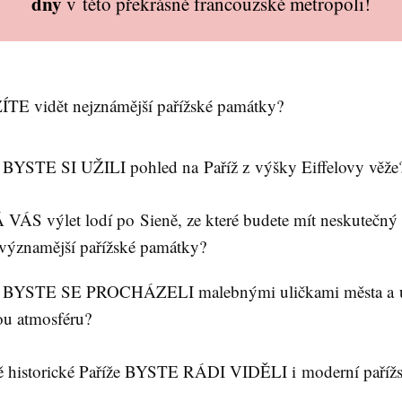
dny
v této překrásné francouzské metropoli!
TE vidět nejznámější pařížské památky?
BYSTE SI UŽILI pohled na Paříž z výšky Eiffelovy věže
VÁS výlet lodí po Sieně, ze které budete mít neskutečný
jvýznamější pařížské památky?
BYSTE SE PROCHÁZELI malebnými uličkami města a uží
ou atmosféru?
 historické Paříže BYSTE RÁDI VIDĚLI i moderní pařížs