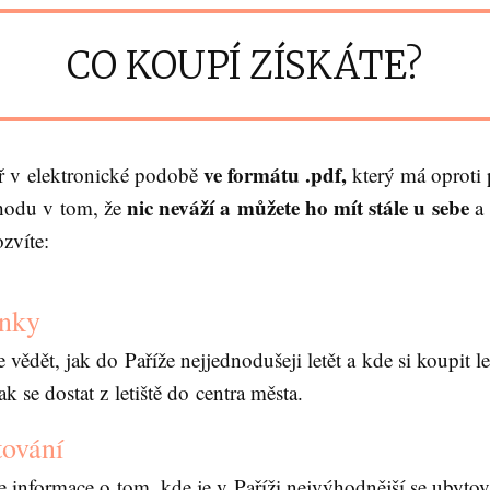
CO KOUPÍ ZÍSKÁTE?
ve formátu .pdf,
ář v elektronické podobě
který má oproti
nic neváží a můžete ho mít stále u sebe
hodu v tom, že
a 
zvíte:
enky
 vědět, jak do Paříže nejjednodušeji letět a kde si koupit l
ak se dostat z letiště do centra města.
ování
e informace o tom, kde je v Paříži nejvýhodnější se ubytov