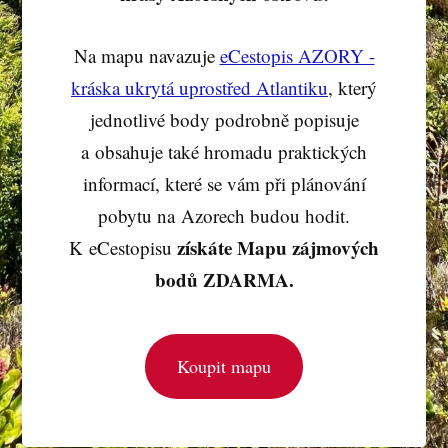
Na mapu navazuje
eCestopis AZORY -
kráska ukrytá uprostřed Atlantiku
, který
jednotlivé body podrobně popisuje
a obsahuje také hromadu praktických
informací, které se vám při plánování
pobytu na Azorech budou hodit.
získáte Mapu zájmových
K eCestopisu
bodů ZDARMA.
Koupit mapu