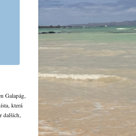
en Galapág,
sta, která
 dalších,