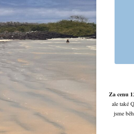
Za
cenu
1
ale také 
jsme běh