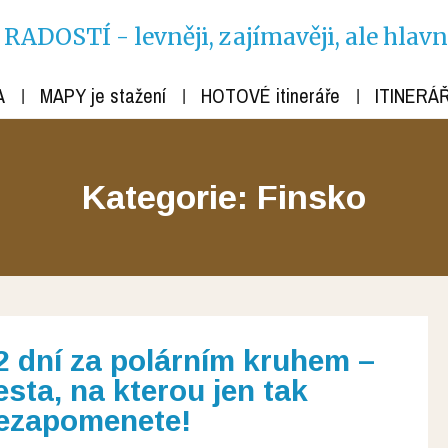
ADOSTÍ - levněji, zajímavěji, ale hlav
A
MAPY je stažení
HOTOVÉ itineráře
ITINERÁŘ
Kategorie: Finsko
2 dní za polárním kruhem –
esta, na kterou jen tak
ezapomenete!