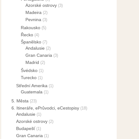
Azorské ostrovy
(3)
Madeira
(2)
Pevnina
(3)
Rakousko
(5)
Řecko
(4)
Španělsko
(7)
Andalusie
(2)
Gran Canaria
(3)
Madrid
(2)
Švédsko
(1)
Turecko
(1)
Střední Amerika
(1)
Guatemala
(1)
5. Města
(23)
6. Itineráře, ePrůvodci, eCestopisy
(18)
Andalusie
(1)
Azorské ostrovy
(2)
Budapešť
(1)
Gran Canaria
(1)