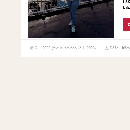
i s
lák
C
6.1. 2025 (Aktualizováno: 2.1. 2026)
Dáša Hiršo