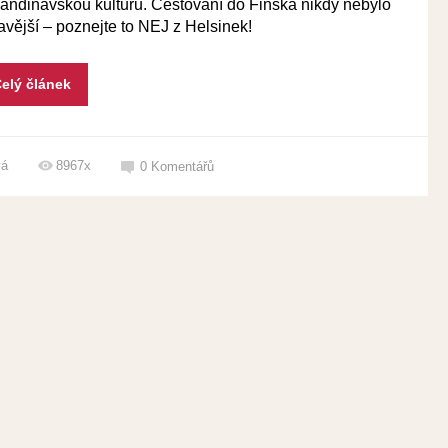
kandinávskou kulturu. Cestování do Finska nikdy nebylo
avější – poznejte to NEJ z Helsinek!
elý článek
vá
8967x
0
Komentářů