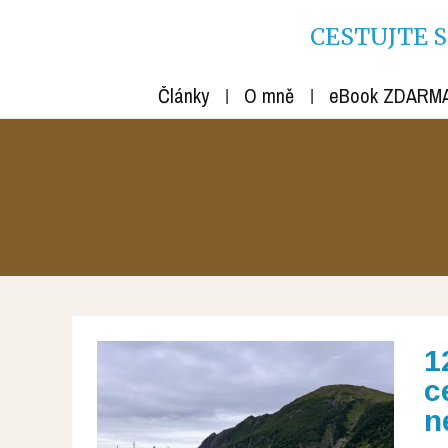
CESTUJTE S R
Články
O mně
eBook ZDARM
1
c
n