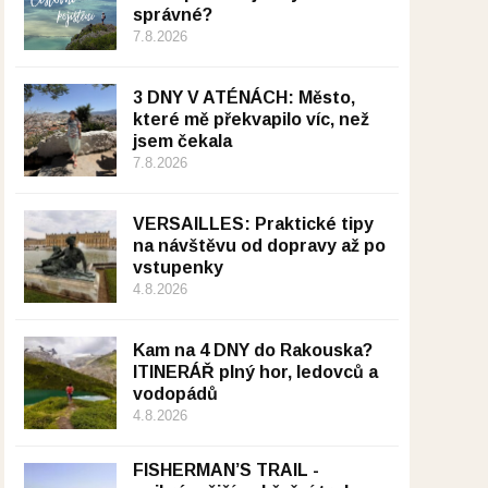
správné?
7.8.2026
3 DNY V ATÉNÁCH: Město,
které mě překvapilo víc, než
jsem čekala
7.8.2026
VERSAILLES: Praktické tipy
na návštěvu od dopravy až po
vstupenky
4.8.2026
Kam na 4 DNY do Rakouska?
ITINERÁŘ plný hor, ledovců a
vodopádů
4.8.2026
FISHERMAN’S TRAIL -