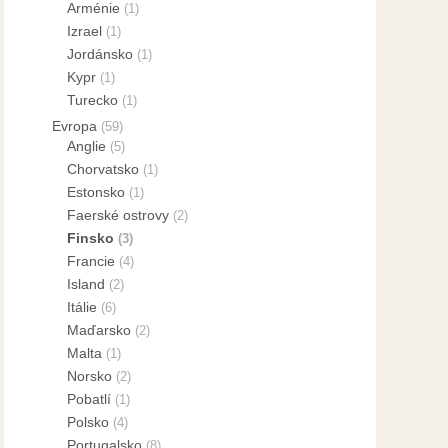
Arménie
(1)
Izrael
(1)
Jordánsko
(1)
Kypr
(1)
Turecko
(1)
Evropa
(59)
Anglie
(5)
Chorvatsko
(1)
Estonsko
(1)
Faerské ostrovy
(2)
Finsko
(3)
Francie
(4)
Island
(2)
Itálie
(6)
Maďarsko
(2)
Malta
(1)
Norsko
(2)
Pobatlí
(1)
Polsko
(4)
Portugalsko
(8)