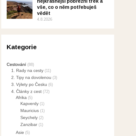
nejkrásnější pobřežní trek a
vše, co o něm potřebuješ
vědět
4.8.2026
Kategorie
Cestování
(88)
1. Rady na cesty
(11)
2. Tipy na dovolenou
(3)
3. Výlety po Česku
(6)
4. Články z cest
(72)
Afrika
(5)
Kapverdy
(1)
Mauricius
(1)
Seychely
(2)
Zanzibar
(1)
Asie
(5)