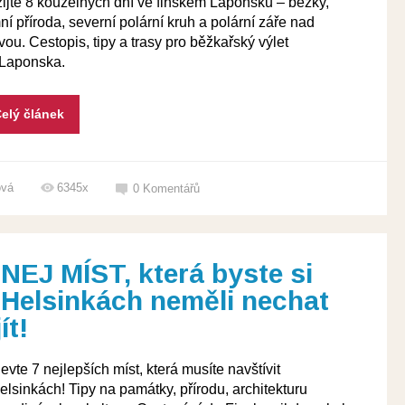
ijte 8 kouzelných dní ve finském Laponsku – běžky,
ní příroda, severní polární kruh a polární záře nad
vou. Cestopis, tipy a trasy pro běžkařský výlet
Laponska.
elý článek
ová
6345x
0
Komentářů
 NEJ MÍST, která byste si
 Helsinkách neměli nechat
ít!
evte 7 nejlepších míst, která musíte navštívit
elsinkách! Tipy na památky, přírodu, architekturu