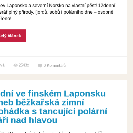
ev Laponsko a severní Norsko na vlastní pěst! 12denní
nerář plný přírody, fjordů, sobů i polárního dne – osobně
řeno!
elý článek
ová
2543x
0
Komentářů
 dní ve finském Laponsku
neb běžkařská zimní
ohádka s tancující polární
áří nad hlavou