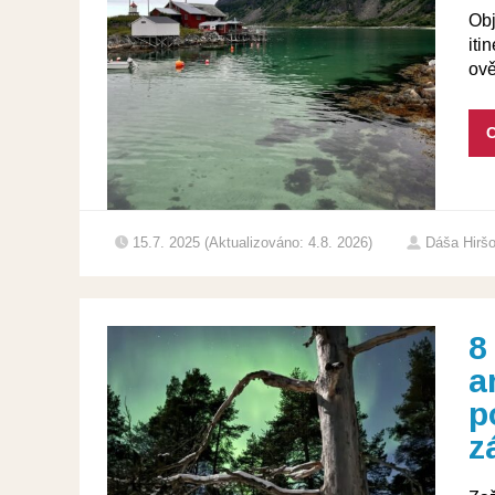
Obj
iti
ově
C
15.7. 2025 (Aktualizováno: 4.8. 2026)
Dáša Hirš
8
a
p
z