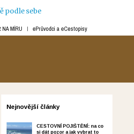
ně podle sebe
 NA MÍRU
ePrůvodci a eCestopisy
Nejnovější články
CESTOVNÍ POJIŠTĚNÍ: na co
si dát pozor a jak vybrat to