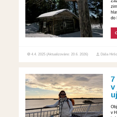
Zaž
zim
hla
do 
C
4.4. 2025 (Aktualizováno: 20.6. 2026)
Dáša Hirš
7
v
uj
Obj
v H