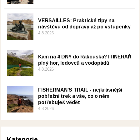
VERSAILLES: Praktické tipy na
návštěvu od dopravy až po vstupenky
4.8.2026
Kam na 4 DNY do Rakouska? ITINERÁŘ
plný hor, ledovců a vodopádů
4.8.2026
FISHERMAN’S TRAIL - nejkrásnější
pobřežní trek a vše, co o něm
potřebuješ vědět
4.8.2026
Kategorie