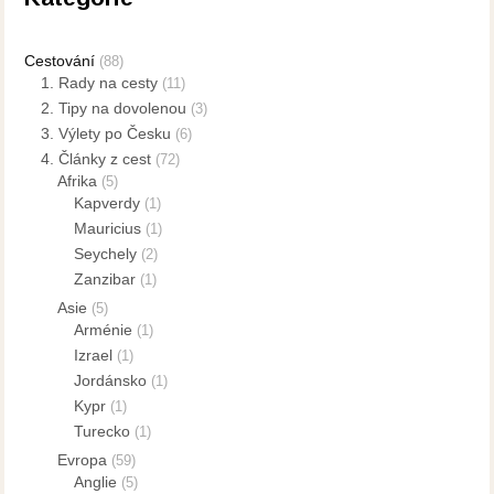
Cestování
(88)
1. Rady na cesty
(11)
2. Tipy na dovolenou
(3)
3. Výlety po Česku
(6)
4. Články z cest
(72)
Afrika
(5)
Kapverdy
(1)
Mauricius
(1)
Seychely
(2)
Zanzibar
(1)
Asie
(5)
Arménie
(1)
Izrael
(1)
Jordánsko
(1)
Kypr
(1)
Turecko
(1)
Evropa
(59)
Anglie
(5)