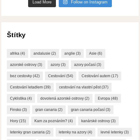
Load More
Follow on Instagram
Štítky
afrika
(4)
andalusie
(2)
anglie
(3)
Asie
(6)
azorské ostrovy
(3)
azory
(3)
azory počasí
(3)
bez cestovky
(42)
Cestování
(54)
Cestování autem
(17)
Cestování letadlem
(39)
cestování na vlastní pěst
(37)
Cyklistika
(4)
dovolená azorské ostrovy
(2)
Evropa
(48)
Finsko
(3)
gran canaria
(2)
gran canaria počasí
(3)
Hory
(15)
Kam za poznáním?
(4)
kanárské ostrovy
(3)
letenky gran canaria
(2)
letenky na azory
(4)
levné letenky
(3)