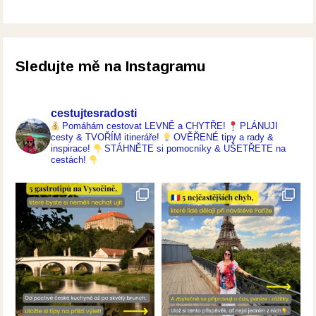
Sledujte mě na Instagramu
cestujtesradosti
Pomáhám cestovat LEVNĚ a CHYTŘE!
PLÁNUJI
cesty & TVOŘÍM itineráře!
OVĚŘENÉ tipy a rady &
inspirace!
STÁHNĚTE si pomocníky & UŠETŘETE na
cestách!