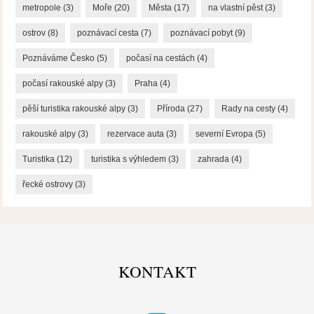
metropole
(3)
Moře
(20)
Města
(17)
na vlastní pěst
(3)
ostrov
(8)
poznávací cesta
(7)
poznávací pobyt
(9)
Poznáváme Česko
(5)
počasí na cestách
(4)
počasí rakouské alpy
(3)
Praha
(4)
pěší turistika rakouské alpy
(3)
Příroda
(27)
Rady na cesty
(4)
rakouské alpy
(3)
rezervace auta
(3)
severní Evropa
(5)
Turistika
(12)
turistika s výhledem
(3)
zahrada
(4)
řecké ostrovy
(3)
KONTAKT