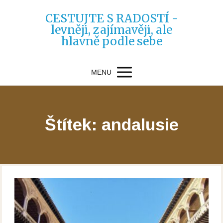
CESTUJTE S RADOSTÍ -
levněji, zajímavěji, ale
hlavně podle sebe
MENU
Štítek: andalusie