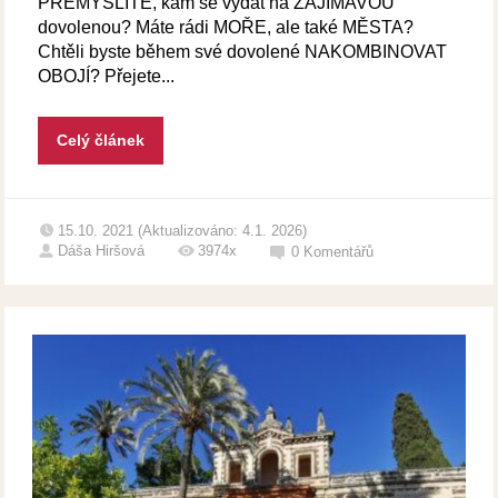
PŘEMÝŠLÍTE, kam se vydat na ZAJÍMAVOU
dovolenou? Máte rádi MOŘE, ale také MĚSTA?
Chtěli byste během své dovolené NAKOMBINOVAT
OBOJÍ? Přejete...
Celý článek
15.10. 2021 (Aktualizováno: 4.1. 2026)
Dáša Hiršová
3974x
0
Komentářů