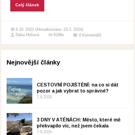
Celý článek
6.10. 2021 (Aktualizováno: 23.2. 2024)
Dáša Hiršová
8189x
0
Komentářů
Nejnovější články
CESTOVNÍ POJIŠTĚNÍ: na co si dát
pozor a jak vybrat to správné?
7.8.2026
3 DNY V ATÉNÁCH: Město, které mě
překvapilo víc, než jsem čekala
7.8.2026