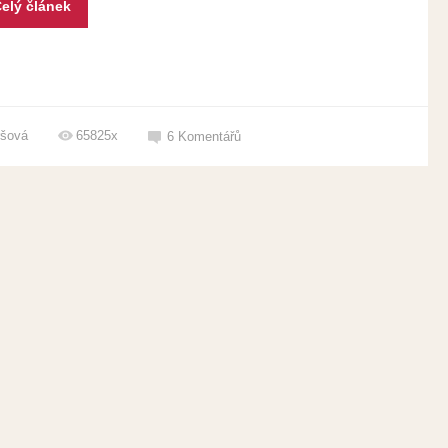
elý článek
ršová
65825x
6
Komentářů