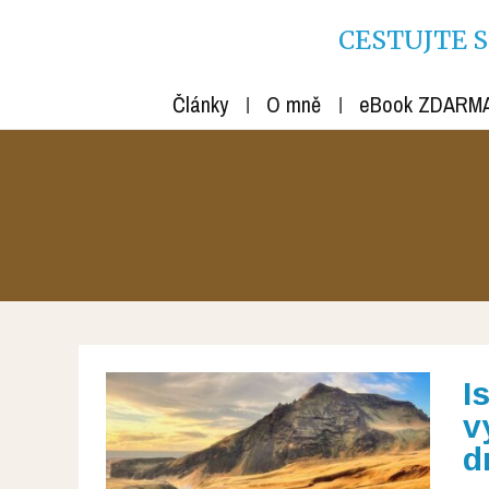
CESTUJTE S R
Články
O mně
eBook ZDARM
I
v
d