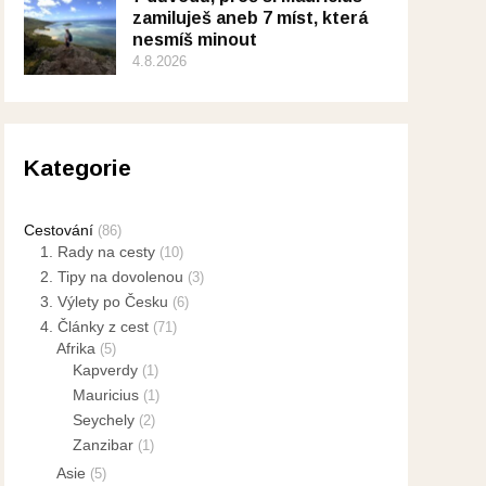
zamiluješ aneb 7 míst, která
nesmíš minout
4.8.2026
Kategorie
Cestování
(86)
1. Rady na cesty
(10)
2. Tipy na dovolenou
(3)
3. Výlety po Česku
(6)
4. Články z cest
(71)
Afrika
(5)
Kapverdy
(1)
Mauricius
(1)
Seychely
(2)
Zanzibar
(1)
Asie
(5)