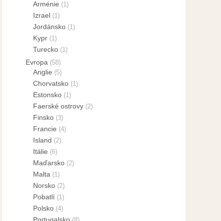
Arménie
(1)
Izrael
(1)
Jordánsko
(1)
Kypr
(1)
Turecko
(1)
Evropa
(58)
Anglie
(5)
Chorvatsko
(1)
Estonsko
(1)
Faerské ostrovy
(2)
Finsko
(3)
Francie
(4)
Island
(2)
Itálie
(6)
Maďarsko
(2)
Malta
(1)
Norsko
(2)
Pobatlí
(1)
Polsko
(4)
Portugalsko
(8)