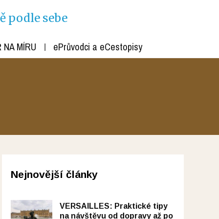
ně podle sebe
 NA MÍRU
ePrůvodci a eCestopisy
Nejnovější články
VERSAILLES: Praktické tipy
na návštěvu od dopravy až po