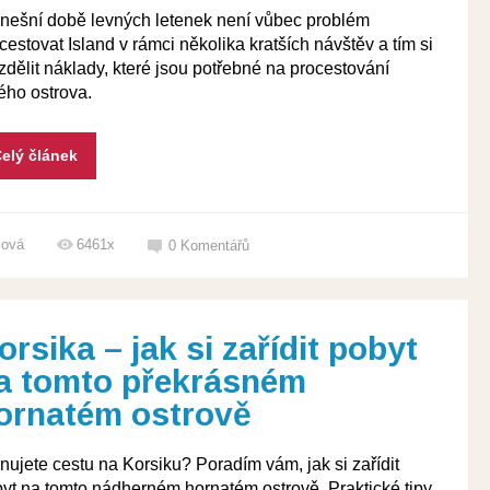
nešní době levných letenek není vůbec problém
cestovat Island v rámci několika kratších návštěv a tím si
ozdělit náklady, které jsou potřebné na procestování
ého ostrova.
elý článek
šová
6461x
0
Komentářů
orsika – jak si zařídit pobyt
a tomto překrásném
ornatém ostrově
nujete cestu na Korsiku? Poradím vám, jak si zařídit
yt na tomto nádherném hornatém ostrově. Praktické tipy