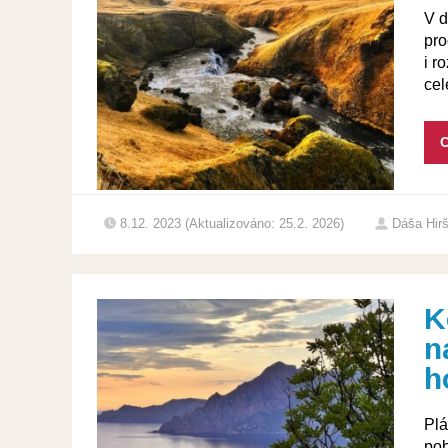
V d
pro
i r
cel
C
8.12. 2023 (Aktualizováno: 25.2. 2026)
Dáša Hir
K
n
h
Plá
pob