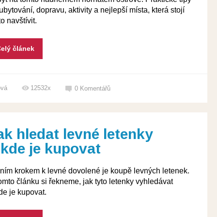
ubytování, dopravu, aktivity a nejlepší místa, která stojí
to navštívit.
elý článek
ová
12532x
0
Komentářů
ak hledat levné letenky
 kde je kupovat
ním krokem k levné dovolené je koupě levných letenek.
omto článku si řekneme, jak tyto letenky vyhledávat
de je kupovat.