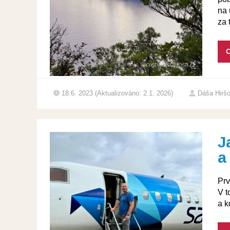
na 
za 
C
18.6. 2023 (Aktualizováno: 2.1. 2026)
Dáša Hirš
J
a
Prv
V t
a k