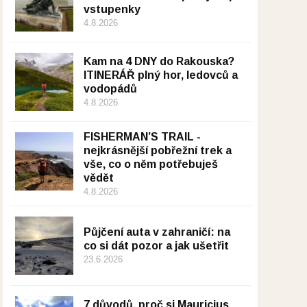
vstupenky
4.8.2026
Kam na 4 DNY do Rakouska?
ITINERÁŘ plný hor, ledovců a
vodopádů
4.8.2026
FISHERMAN’S TRAIL -
nejkrásnější pobřežní trek a
vše, co o něm potřebuješ
vědět
4.8.2026
Půjčení auta v zahraničí: na
co si dát pozor a jak ušetřit
23.6.2026
7 důvodů, proč si Mauricius