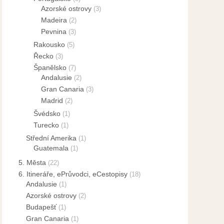
Azorské ostrovy
(3)
Madeira
(2)
Pevnina
(3)
Rakousko
(5)
Řecko
(3)
Španělsko
(7)
Andalusie
(2)
Gran Canaria
(3)
Madrid
(2)
Švédsko
(1)
Turecko
(1)
Střední Amerika
(1)
Guatemala
(1)
5. Města
(22)
6. Itineráře, ePrůvodci, eCestopisy
(18)
Andalusie
(1)
Azorské ostrovy
(2)
Budapešť
(1)
Gran Canaria
(1)