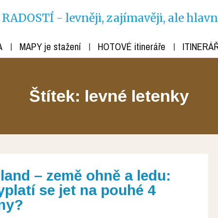
ADOSTÍ - levněji, zajímavěji, ale hlav
A
MAPY je stažení
HOTOVÉ itineráře
ITINERÁŘ
Štítek: levné letenky
sland – země ohně a ledu:
yplatí se jet na pouhé 4
ny?