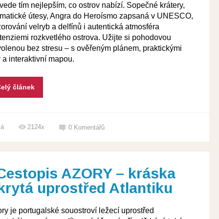
vede tím nejlepším, co ostrov nabízí. Sopečné krátery,
matické útesy, Angra do Heroísmo zapsaná v UNESCO,
orování velryb a delfínů i autentická atmosféra
tenziemi rozkvetlého ostrova. Užijte si pohodovou
olenou bez stresu – s ověřeným plánem, praktickými
y a interaktivní mapou.
elý článek
vá
2124x
0
Komentářů
Cestopis AZORY – kráska
krytá uprostřed Atlantiku
ry je portugalské souostroví ležecí uprostřed