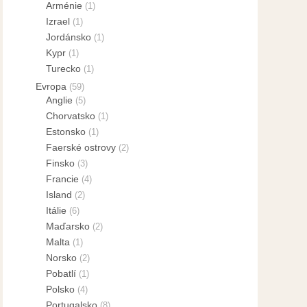
Arménie
(1)
Izrael
(1)
Jordánsko
(1)
Kypr
(1)
Turecko
(1)
Evropa
(59)
Anglie
(5)
Chorvatsko
(1)
Estonsko
(1)
Faerské ostrovy
(2)
Finsko
(3)
Francie
(4)
Island
(2)
Itálie
(6)
Maďarsko
(2)
Malta
(1)
Norsko
(2)
Pobatlí
(1)
Polsko
(4)
Portugalsko
(8)