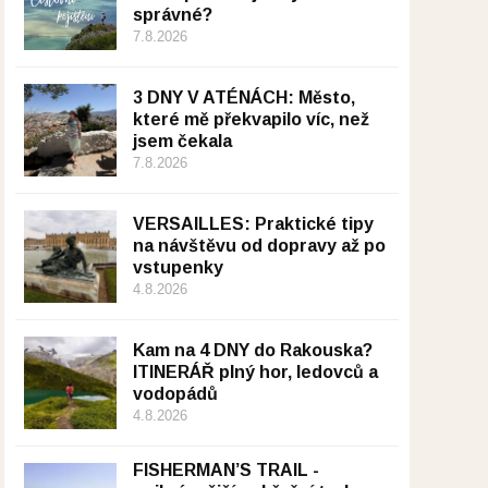
správné?
7.8.2026
3 DNY V ATÉNÁCH: Město,
které mě překvapilo víc, než
jsem čekala
7.8.2026
VERSAILLES: Praktické tipy
na návštěvu od dopravy až po
vstupenky
4.8.2026
Kam na 4 DNY do Rakouska?
ITINERÁŘ plný hor, ledovců a
vodopádů
4.8.2026
FISHERMAN’S TRAIL -