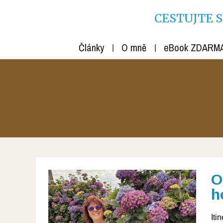
CESTUJTE S R
Články
O mně
eBook ZDARM
O
h
Iti