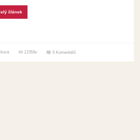
elý článek
ršová
12359x
0
Komentářů