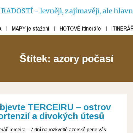
ADOSTÍ - levněji, zajímavěji, ale hlav
A
MAPY je stažení
HOTOVÉ itineráře
ITINERÁŘ
Štítek: azory počasí
bjevte TERCEIRU – ostrov
ortenzií a divokých útesů
nerář Terceira – 7 dní na rozkvetlé azorské perle vás