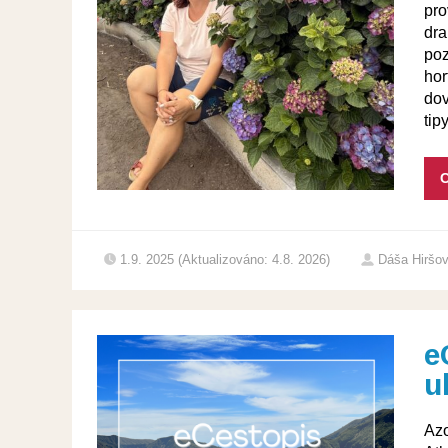
pro
dra
poz
hor
dov
tip
C
1.9. 2025 (Aktualizováno: 4.8. 2026)
Dáša Hiršo
e
u
Azo