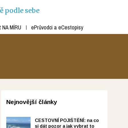
ně podle sebe
 NA MÍRU
ePrůvodci a eCestopisy
Nejnovější články
CESTOVNÍ POJIŠTĚNÍ: na co
si dát pozor a jak vybrat to