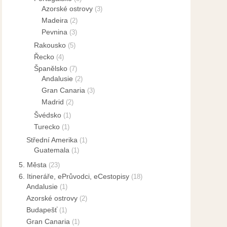
Azorské ostrovy
(3)
Madeira
(2)
Pevnina
(3)
Rakousko
(5)
Řecko
(4)
Španělsko
(7)
Andalusie
(2)
Gran Canaria
(3)
Madrid
(2)
Švédsko
(1)
Turecko
(1)
Střední Amerika
(1)
Guatemala
(1)
5. Města
(23)
6. Itineráře, ePrůvodci, eCestopisy
(18)
Andalusie
(1)
Azorské ostrovy
(2)
Budapešť
(1)
Gran Canaria
(1)