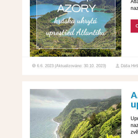
Atl
naz
C
6.6. 2023 (Aktualizováno: 30.10. 2023)
Dáša Hir
A
u
Upr
naz
zvě