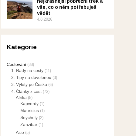
nejkrásnější pobřežní trek a
vše, co o něm potřebuješ
vědět
4.8.2026
Kategorie
Cestování
(88)
1. Rady na cesty
(11)
2. Tipy na dovolenou
(3)
3. Výlety po Česku
(6)
4. Články z cest
(72)
Afrika
(5)
Kapverdy
(1)
Mauricius
(1)
Seychely
(2)
Zanzibar
(1)
Asie
(5)