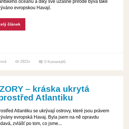
antského oceánu a díky své úžasné přírodě bývá také
ýváno evropskou Havají.
elý článek
šová
2922x
0
Komentářů
ZORY – kráska ukrytá
prostřed Atlantiku
ostřed Atlantiku se ukrývají ostrovy, které jsou právem
ývány evropská Havaj. Byla jsem na ně opravdu
davá, zvlášť po tom, co jsme...