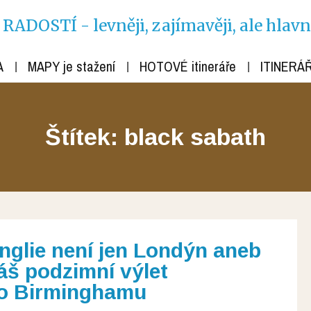
ADOSTÍ - levněji, zajímavěji, ale hlav
A
MAPY je stažení
HOTOVÉ itineráře
ITINERÁŘ
Štítek: black sabath
nglie není jen Londýn aneb
áš podzimní výlet
o Birminghamu