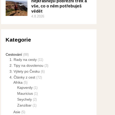
nejkrásnější pobřežní trek a
vše, co o něm potřebuješ
vědět
4.8.2026
Kategorie
Cestování
(88)
1. Rady na cesty
(11)
2. Tipy na dovolenou
(3)
3. Výlety po Česku
(6)
4. Články z cest
(72)
Afrika
(5)
Kapverdy
(1)
Mauricius
(1)
Seychely
(2)
Zanzibar
(1)
Asie
(5)