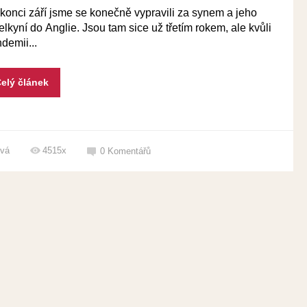
konci září jsme se konečně vypravili za synem a jeho
telkyní do Anglie. Jsou tam sice už třetím rokem, ale kvůli
demii...
elý článek
ová
4515x
0
Komentářů