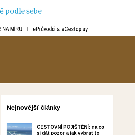
ně podle sebe
 NA MÍRU
ePrůvodci a eCestopisy
Nejnovější články
CESTOVNÍ POJIŠTĚNÍ: na co
si dát pozor a jak vybrat to