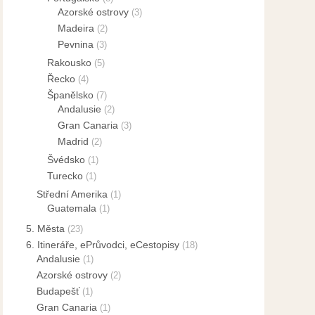
Azorské ostrovy
(3)
Madeira
(2)
Pevnina
(3)
Rakousko
(5)
Řecko
(4)
Španělsko
(7)
Andalusie
(2)
Gran Canaria
(3)
Madrid
(2)
Švédsko
(1)
Turecko
(1)
Střední Amerika
(1)
Guatemala
(1)
5. Města
(23)
6. Itineráře, ePrůvodci, eCestopisy
(18)
Andalusie
(1)
Azorské ostrovy
(2)
Budapešť
(1)
Gran Canaria
(1)