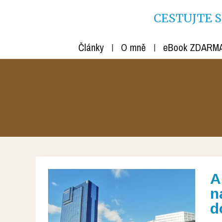
CESTUJTE S R
Články
O mně
eBook ZDARM
A
n
d