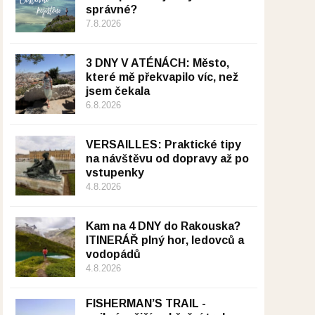
správné?
7.8.2026
3 DNY V ATÉNÁCH: Město,
které mě překvapilo víc, než
jsem čekala
6.8.2026
VERSAILLES: Praktické tipy
na návštěvu od dopravy až po
vstupenky
4.8.2026
Kam na 4 DNY do Rakouska?
ITINERÁŘ plný hor, ledovců a
vodopádů
4.8.2026
FISHERMAN’S TRAIL -