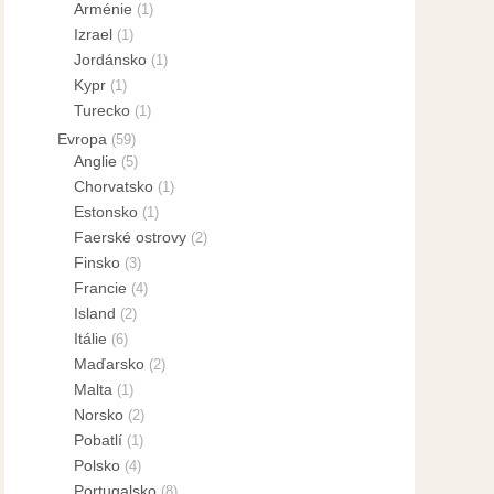
Arménie
(1)
Izrael
(1)
Jordánsko
(1)
Kypr
(1)
Turecko
(1)
Evropa
(59)
Anglie
(5)
Chorvatsko
(1)
Estonsko
(1)
Faerské ostrovy
(2)
Finsko
(3)
Francie
(4)
Island
(2)
Itálie
(6)
Maďarsko
(2)
Malta
(1)
Norsko
(2)
Pobatlí
(1)
Polsko
(4)
Portugalsko
(8)