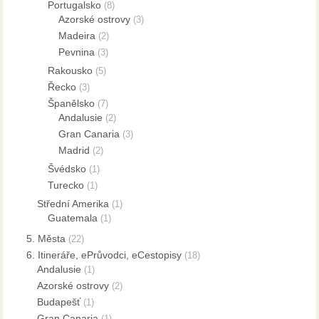
Portugalsko
(8)
Azorské ostrovy
(3)
Madeira
(2)
Pevnina
(3)
Rakousko
(5)
Řecko
(3)
Španělsko
(7)
Andalusie
(2)
Gran Canaria
(3)
Madrid
(2)
Švédsko
(1)
Turecko
(1)
Střední Amerika
(1)
Guatemala
(1)
5. Města
(22)
6. Itineráře, ePrůvodci, eCestopisy
(18)
Andalusie
(1)
Azorské ostrovy
(2)
Budapešť
(1)
Gran Canaria
(1)