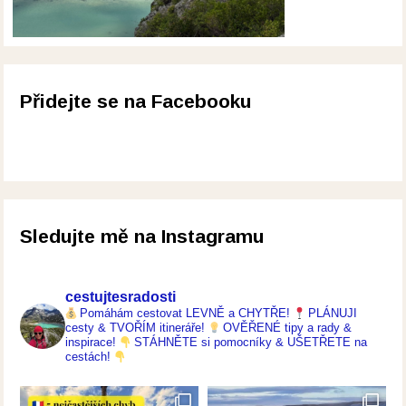
Přidejte se na Facebooku
Sledujte mě na Instagramu
cestujtesradosti
Pomáhám cestovat LEVNĚ a CHYTŘE!
PLÁNUJI
cesty & TVOŘÍM itineráře!
OVĚŘENÉ tipy a rady &
inspirace!
STÁHNĚTE si pomocníky & UŠETŘETE na
cestách!