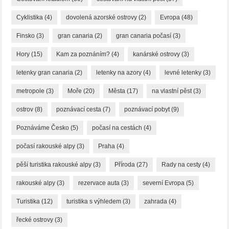
Cyklistika
(4)
dovolená azorské ostrovy
(2)
Evropa
(48)
Finsko
(3)
gran canaria
(2)
gran canaria počasí
(3)
Hory
(15)
Kam za poznáním?
(4)
kanárské ostrovy
(3)
letenky gran canaria
(2)
letenky na azory
(4)
levné letenky
(3)
metropole
(3)
Moře
(20)
Města
(17)
na vlastní pěst
(3)
ostrov
(8)
poznávací cesta
(7)
poznávací pobyt
(9)
Poznáváme Česko
(5)
počasí na cestách
(4)
počasí rakouské alpy
(3)
Praha
(4)
pěší turistika rakouské alpy
(3)
Příroda
(27)
Rady na cesty
(4)
rakouské alpy
(3)
rezervace auta
(3)
severní Evropa
(5)
Turistika
(12)
turistika s výhledem
(3)
zahrada
(4)
řecké ostrovy
(3)