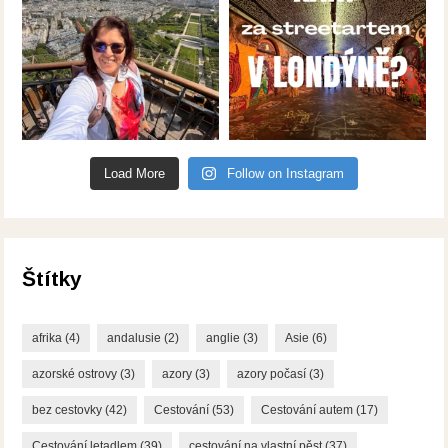
Load More
Follow on Instagram
Štítky
afrika
(4)
andalusie
(2)
anglie
(3)
Asie
(6)
azorské ostrovy
(3)
azory
(3)
azory počasí
(3)
bez cestovky
(42)
Cestování
(53)
Cestování autem
(17)
Cestování letadlem
(39)
cestování na vlastní pěst
(37)