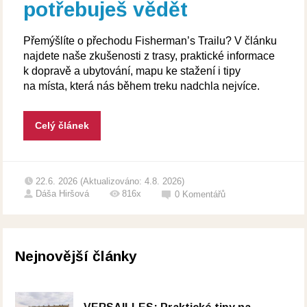
potřebuješ vědět
Přemýšlíte o přechodu Fisherman’s Trailu? V článku
najdete naše zkušenosti z trasy, praktické informace
k dopravě a ubytování, mapu ke stažení i tipy
na místa, která nás během treku nadchla nejvíce.
Celý článek
22.6. 2026 (Aktualizováno: 4.8. 2026)
Dáša Hiršová
816x
0
Komentářů
Nejnovější články