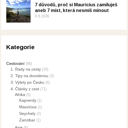
7 důvodů, proč si Mauricius zamiluješ
aneb 7 míst, která nesmíš minout
4.8.2026
Kategorie
Cestování
(86)
1. Rady na cesty
(10)
2. Tipy na dovolenou
(3)
3. Výlety po Česku
(6)
4. Články z cest
(71)
Afrika
(5)
Kapverdy
(1)
Mauricius
(1)
Seychely
(2)
Zanzibar
(1)
Asie
(5)