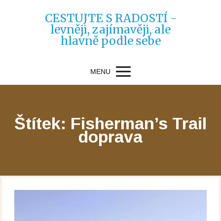
CESTUJTE S RADOSTÍ -
levněji, zajímavěji, ale
hlavně podle sebe
MENU
Štítek: Fisherman’s Trail
doprava