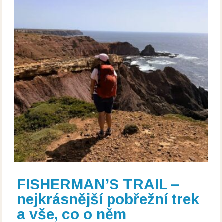
FISHERMAN’S TRAIL –
nejkrásnější pobřežní trek
a vše, co o něm