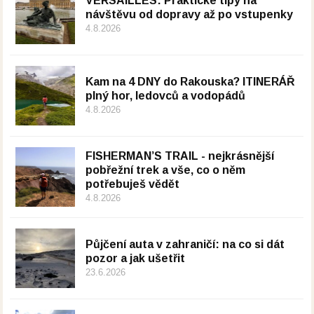
VERSAILLES: Praktické tipy na
návštěvu od dopravy až po vstupenky
4.8.2026
Kam na 4 DNY do Rakouska? ITINERÁŘ
plný hor, ledovců a vodopádů
4.8.2026
FISHERMAN’S TRAIL - nejkrásnější
pobřežní trek a vše, co o něm
potřebuješ vědět
4.8.2026
Půjčení auta v zahraničí: na co si dát
pozor a jak ušetřit
23.6.2026