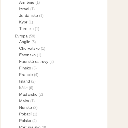
Arménie
(1)
Izrael
(1)
Jordánsko
(1)
Kypr
(1)
Turecko
(1)
Evropa
(59)
Anglie
(5)
Chorvatsko
(1)
Estonsko
(1)
Faerské ostrovy
(2)
Finsko
(3)
Francie
(4)
Island
(2)
Itálie
(6)
Maďarsko
(2)
Malta
(1)
Norsko
(2)
Pobatlí
(1)
Polsko
(4)
Portugalsko
(8)