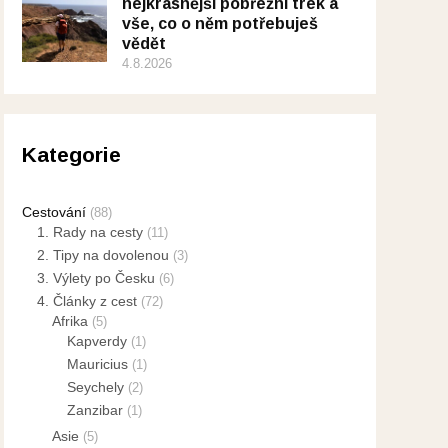
nejkrásnější pobřežní trek a
vše, co o něm potřebuješ
vědět
4.8.2026
Kategorie
Cestování
(88)
1. Rady na cesty
(11)
2. Tipy na dovolenou
(3)
3. Výlety po Česku
(6)
4. Články z cest
(72)
Afrika
(5)
Kapverdy
(1)
Mauricius
(1)
Seychely
(2)
Zanzibar
(1)
Asie
(5)