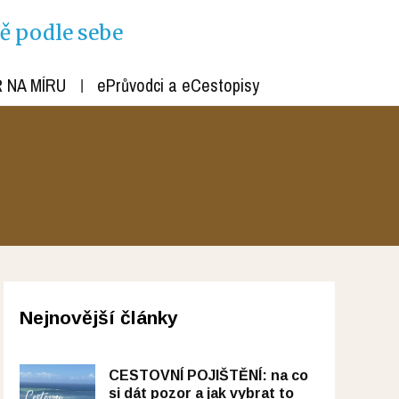
ně podle sebe
 NA MÍRU
ePrůvodci a eCestopisy
Nejnovější články
CESTOVNÍ POJIŠTĚNÍ: na co
si dát pozor a jak vybrat to