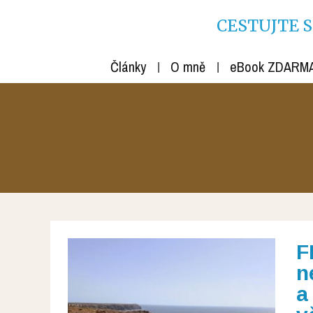
CESTUJTE S R
Články
O mně
eBook ZDARM
F
n
a