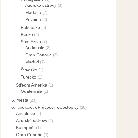
Azorské ostrovy
(3)
Madeira
(2)
Pevnina
(3)
Rakousko
(5)
Řecko
(4)
Španělsko
(7)
Andalusie
(2)
Gran Canaria
(3)
Madrid
(2)
Švédsko
(1)
Turecko
(1)
Střední Amerika
(1)
Guatemala
(1)
5. Města
(23)
6. Itineráře, ePrůvodci, eCestopisy
(18)
Andalusie
(1)
Azorské ostrovy
(2)
Budapešť
(1)
Gran Canaria
(1)