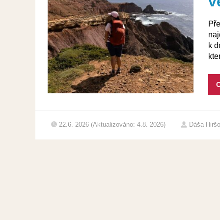
v
Pře
naj
k d
kte
C
22.6. 2026 (Aktualizováno: 4.8. 2026)
Dáša Hirš