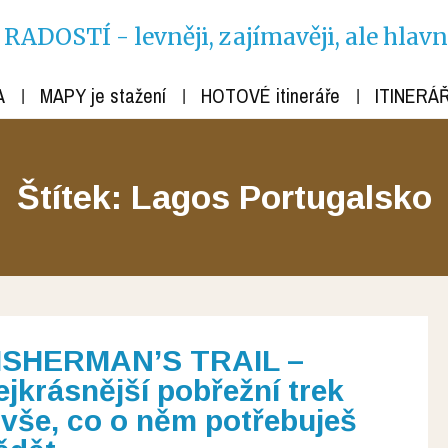
ADOSTÍ - levněji, zajímavěji, ale hlav
A
MAPY je stažení
HOTOVÉ itineráře
ITINERÁŘ
Štítek: Lagos Portugalsko
ISHERMAN’S TRAIL –
ejkrásnější pobřežní trek
 vše, co o něm potřebuješ