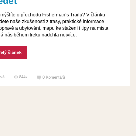
ědět
mýšlíte o přechodu Fisherman’s Trailu? V článku
dete naše zkušenosti z trasy, praktické informace
opravě a ubytování, mapu ke stažení i tipy na místa,
rá nás během treku nadchla nejvíce.
elý článek
ová
844x
0
Komentářů