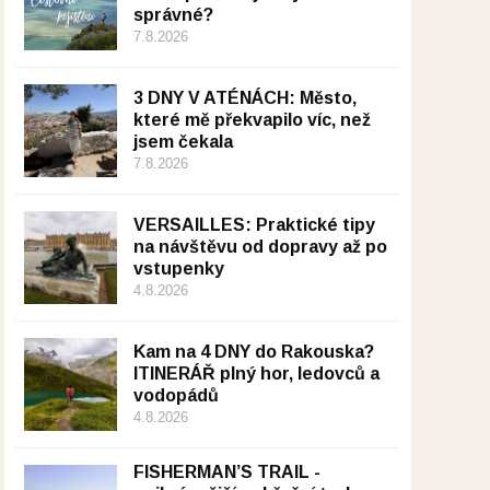
správné?
7.8.2026
3 DNY V ATÉNÁCH: Město,
které mě překvapilo víc, než
jsem čekala
7.8.2026
VERSAILLES: Praktické tipy
na návštěvu od dopravy až po
vstupenky
4.8.2026
Kam na 4 DNY do Rakouska?
ITINERÁŘ plný hor, ledovců a
vodopádů
4.8.2026
FISHERMAN’S TRAIL -