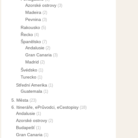
Azorské ostrovy
(3)
Madeira
(2)
Pevnina
(3)
Rakousko
(5)
Řecko
(4)
Španělsko
(7)
Andalusie
(2)
Gran Canaria
(3)
Madrid
(2)
Švédsko
(1)
Turecko
(1)
Střední Amerika
(1)
Guatemala
(1)
5. Města
(23)
6. Itineráře, ePrůvodci, eCestopisy
(18)
Andalusie
(1)
Azorské ostrovy
(2)
Budapešť
(1)
Gran Canaria
(1)