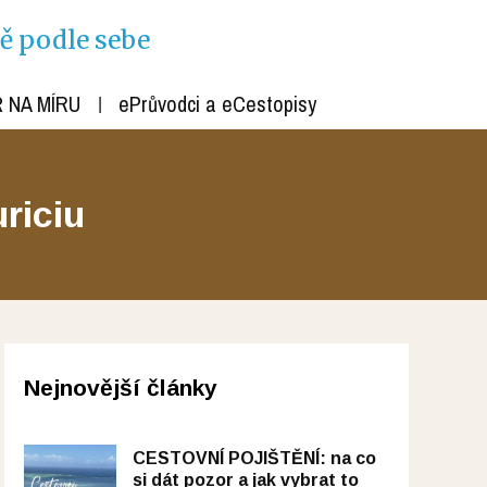
ně podle sebe
 NA MÍRU
ePrůvodci a eCestopisy
riciu
Nejnovější články
CESTOVNÍ POJIŠTĚNÍ: na co
si dát pozor a jak vybrat to