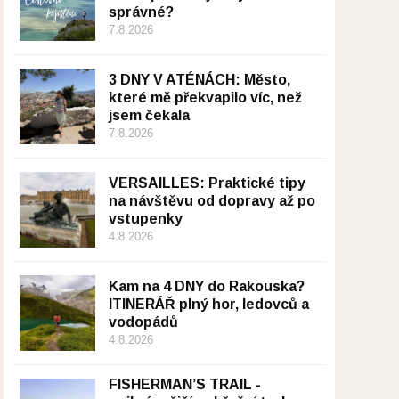
správné?
7.8.2026
3 DNY V ATÉNÁCH: Město,
které mě překvapilo víc, než
jsem čekala
7.8.2026
VERSAILLES: Praktické tipy
na návštěvu od dopravy až po
vstupenky
4.8.2026
Kam na 4 DNY do Rakouska?
ITINERÁŘ plný hor, ledovců a
vodopádů
4.8.2026
FISHERMAN’S TRAIL -