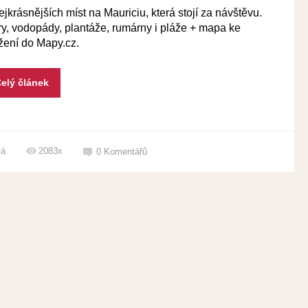
ejkrásnějších míst na Mauriciu, která stojí za návštěvu.
y, vodopády, plantáže, rumárny i pláže + mapa ke
žení do Mapy.cz.
elý článek
vá
2083x
0
Komentářů