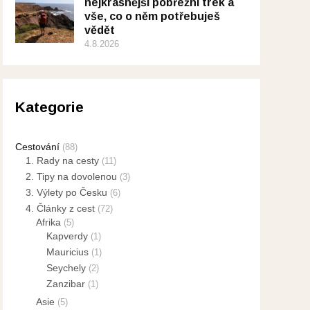
nejkrásnější pobřežní trek a
vše, co o něm potřebuješ
vědět
4.8.2026
Kategorie
Cestování
(88)
1. Rady na cesty
(11)
2. Tipy na dovolenou
(3)
3. Výlety po Česku
(6)
4. Články z cest
(72)
Afrika
(5)
Kapverdy
(1)
Mauricius
(1)
Seychely
(2)
Zanzibar
(1)
Asie
(5)