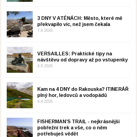
3 DNY V ATÉNÁCH: Město, které mě
překvapilo víc, než jsem čekala
7.8.2026
VERSAILLES: Praktické tipy na
návštěvu od dopravy až po vstupenky
4.8.2026
Kam na 4 DNY do Rakouska? ITINERÁŘ
plný hor, ledovců a vodopádů
4.8.2026
FISHERMAN’S TRAIL - nejkrásnější
pobřežní trek a vše, co o něm
potřebuješ vědět