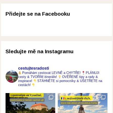
Přidejte se na Facebooku
Sledujte mě na Instagramu
cestujtesradosti
Pomáhám cestovat LEVNĚ a CHYTŘE!
PLÁNUJI
cesty & TVOŘÍM itineráře!
OVĚŘENÉ tipy a rady &
inspirace!
STÁHNĚTE si pomocníky & UŠETŘETE na
cestách!