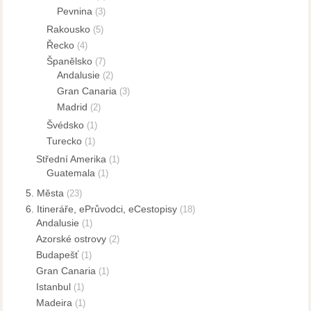
Pevnina
(3)
Rakousko
(5)
Řecko
(4)
Španělsko
(7)
Andalusie
(2)
Gran Canaria
(3)
Madrid
(2)
Švédsko
(1)
Turecko
(1)
Střední Amerika
(1)
Guatemala
(1)
5. Města
(23)
6. Itineráře, ePrůvodci, eCestopisy
(18)
Andalusie
(1)
Azorské ostrovy
(2)
Budapešť
(1)
Gran Canaria
(1)
Istanbul
(1)
Madeira
(1)