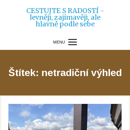
CESTUJTE S RADOSTÍ -
levněji, zajímavěji, ale
hlavně podle sebe
MENU
Štítek: netradiční výhled