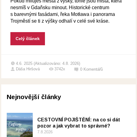
Pokud miluješ města z výšky, tohle jsou místa, která
nesmíš v Gdaňsku minout. Historické centrum
s barevnými fasádami, řeka Motława i panorama
Trojměstí se ti z výšky odhalí v celé své kráse.
Celý článek
4.6. 2025 (Aktualizováno: 4.8. 2026)
Dáša Hiršová
3742x
0
Komentářů
Nejnovější články
CESTOVNÍ POJIŠTĚNÍ: na co si dát
pozor a jak vybrat to správné?
7.8.2026