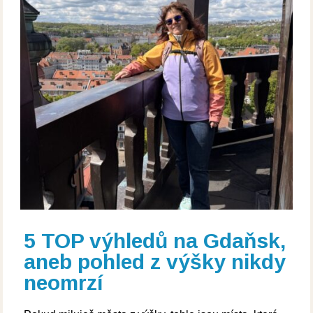
5 TOP výhledů na Gdaňsk,
aneb pohled z výšky nikdy
neomrzí