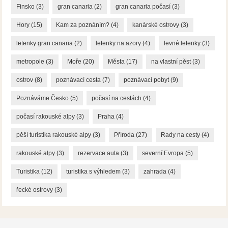
Finsko
(3)
gran canaria
(2)
gran canaria počasí
(3)
Hory
(15)
Kam za poznáním?
(4)
kanárské ostrovy
(3)
letenky gran canaria
(2)
letenky na azory
(4)
levné letenky
(3)
metropole
(3)
Moře
(20)
Města
(17)
na vlastní pěst
(3)
ostrov
(8)
poznávací cesta
(7)
poznávací pobyt
(9)
Poznáváme Česko
(5)
počasí na cestách
(4)
počasí rakouské alpy
(3)
Praha
(4)
pěší turistika rakouské alpy
(3)
Příroda
(27)
Rady na cesty
(4)
rakouské alpy
(3)
rezervace auta
(3)
severní Evropa
(5)
Turistika
(12)
turistika s výhledem
(3)
zahrada
(4)
řecké ostrovy
(3)