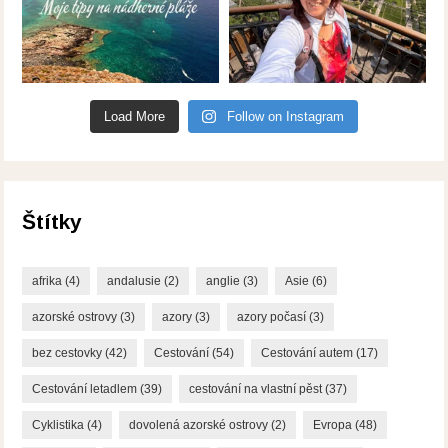
Load More
Follow on Instagram
Štítky
afrika
(4)
andalusie
(2)
anglie
(3)
Asie
(6)
azorské ostrovy
(3)
azory
(3)
azory počasí
(3)
bez cestovky
(42)
Cestování
(54)
Cestování autem
(17)
Cestování letadlem
(39)
cestování na vlastní pěst
(37)
Cyklistika
(4)
dovolená azorské ostrovy
(2)
Evropa
(48)