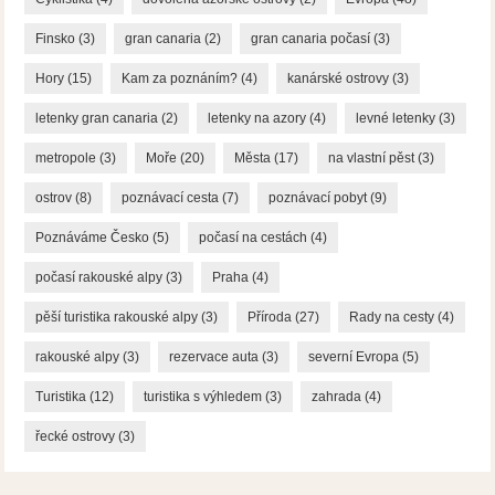
Finsko
(3)
gran canaria
(2)
gran canaria počasí
(3)
Hory
(15)
Kam za poznáním?
(4)
kanárské ostrovy
(3)
letenky gran canaria
(2)
letenky na azory
(4)
levné letenky
(3)
metropole
(3)
Moře
(20)
Města
(17)
na vlastní pěst
(3)
ostrov
(8)
poznávací cesta
(7)
poznávací pobyt
(9)
Poznáváme Česko
(5)
počasí na cestách
(4)
počasí rakouské alpy
(3)
Praha
(4)
pěší turistika rakouské alpy
(3)
Příroda
(27)
Rady na cesty
(4)
rakouské alpy
(3)
rezervace auta
(3)
severní Evropa
(5)
Turistika
(12)
turistika s výhledem
(3)
zahrada
(4)
řecké ostrovy
(3)