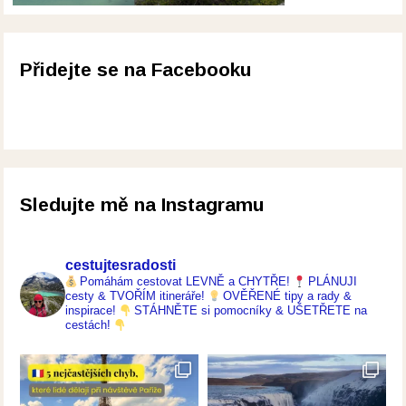
Přidejte se na Facebooku
Sledujte mě na Instagramu
cestujtesradosti
Pomáhám cestovat LEVNĚ a CHYTŘE!
PLÁNUJI
cesty & TVOŘÍM itineráře!
OVĚŘENÉ tipy a rady &
inspirace!
STÁHNĚTE si pomocníky & UŠETŘETE na
cestách!