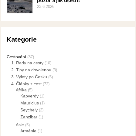
pozor a jak ušetřit
23.6.2026
Kategorie
Cestování
(87)
1. Rady na cesty
(10)
2. Tipy na dovolenou
(3)
3. Výlety po Česku
(6)
4. Články z cest
(72)
Afrika
(5)
Kapverdy
(1)
Mauricius
(1)
Seychely
(2)
Zanzibar
(1)
Asie
(5)
Arménie
(1)