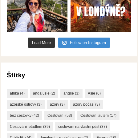
Load More
Follow on Instagram
Štítky
afrika
(4)
andalusie
(2)
anglie
(3)
Asie
(6)
azorské ostrovy
(3)
azory
(3)
azory počasí
(3)
bez cestovky
(42)
Cestování
(53)
Cestování autem
(17)
Cestování letadlem
(39)
cestování na vlastní pěst
(37)
Cyklistika
(4)
dovolená azorské ostrovy
(2)
Evropa
(48)