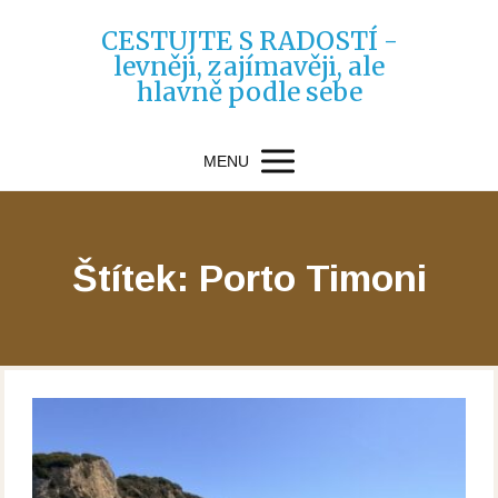
CESTUJTE S RADOSTÍ -
levněji, zajímavěji, ale
hlavně podle sebe
MENU
Štítek: Porto Timoni