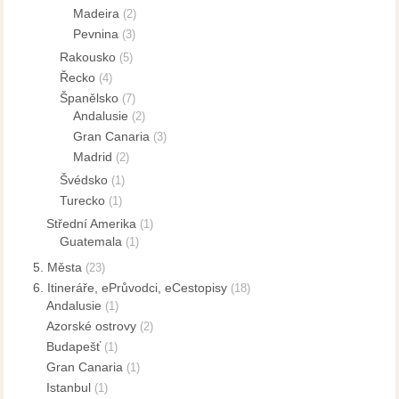
Madeira
(2)
Pevnina
(3)
Rakousko
(5)
Řecko
(4)
Španělsko
(7)
Andalusie
(2)
Gran Canaria
(3)
Madrid
(2)
Švédsko
(1)
Turecko
(1)
Střední Amerika
(1)
Guatemala
(1)
5. Města
(23)
6. Itineráře, ePrůvodci, eCestopisy
(18)
Andalusie
(1)
Azorské ostrovy
(2)
Budapešť
(1)
Gran Canaria
(1)
Istanbul
(1)