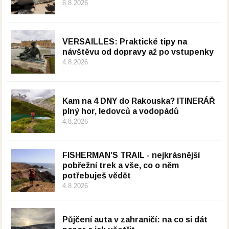
6.8.2026
VERSAILLES: Praktické tipy na
návštěvu od dopravy až po vstupenky
4.8.2026
Kam na 4 DNY do Rakouska? ITINERÁŘ
plný hor, ledovců a vodopádů
4.8.2026
FISHERMAN’S TRAIL - nejkrásnější
pobřežní trek a vše, co o něm
potřebuješ vědět
4.8.2026
Půjčení auta v zahraničí: na co si dát