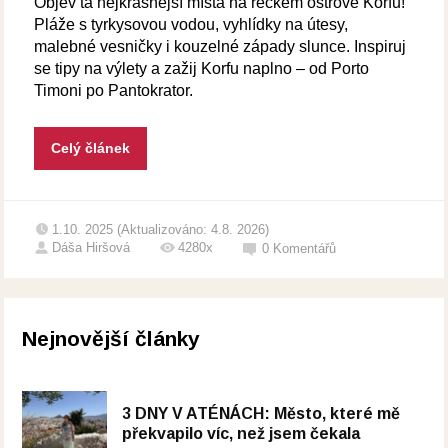
Objev ta nejkrásnější místa na řeckém ostrově Korfu!
Pláže s tyrkysovou vodou, vyhlídky na útesy,
malebné vesničky i kouzelné západy slunce. Inspiruj
se tipy na výlety a zažij Korfu naplno – od Porto
Timoni po Pantokrator.
Celý článek
1.10. 2025 (Aktualizováno: 4.8. 2026)
Dáša Hiršová
4280x
0
Komentářů
Nejnovější články
3 DNY V ATÉNÁCH: Město, které mě
překvapilo víc, než jsem čekala