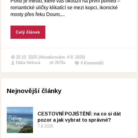
Porto je město, které vás okouzlí na první pohled –
romantické uličky klikatící se mezi kopci, ikonické
mosty přes řeku Douro,...
Celý článek
20.10. 2025 (Aktualizováno: 4.8. 2026)
Dáša Hiršová
2675x
0
Komentářů
Nejnovější články
CESTOVNÍ POJIŠTĚNÍ: na co si dát
pozor a jak vybrat to správné?
7.8.2026