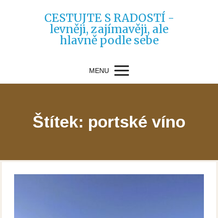
CESTUJTE S RADOSTÍ -
levněji, zajímavěji, ale
hlavně podle sebe
MENU
Štítek: portské víno