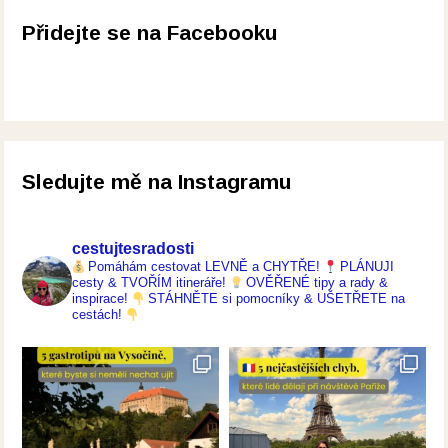
Přidejte se na Facebooku
Sledujte mě na Instagramu
cestujtesradosti
Pomáhám cestovat LEVNĚ a CHYTŘE!
PLÁNUJI
cesty & TVOŘÍM itineráře!
OVĚŘENÉ tipy a rady &
inspirace!
STÁHNĚTE si pomocníky & UŠETŘETE na
cestách!