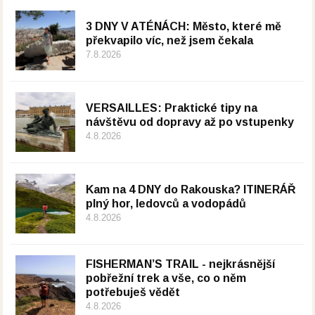
3 DNY V ATÉNÁCH: Město, které mě
překvapilo víc, než jsem čekala
7.8.2026
VERSAILLES: Praktické tipy na
návštěvu od dopravy až po vstupenky
4.8.2026
Kam na 4 DNY do Rakouska? ITINERÁŘ
plný hor, ledovců a vodopádů
4.8.2026
FISHERMAN’S TRAIL - nejkrásnější
pobřežní trek a vše, co o něm
potřebuješ vědět
4.8.2026