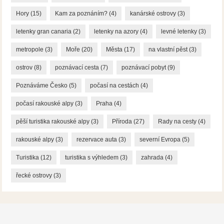
Hory
(15)
Kam za poznáním?
(4)
kanárské ostrovy
(3)
letenky gran canaria
(2)
letenky na azory
(4)
levné letenky
(3)
metropole
(3)
Moře
(20)
Města
(17)
na vlastní pěst
(3)
ostrov
(8)
poznávací cesta
(7)
poznávací pobyt
(9)
Poznáváme Česko
(5)
počasí na cestách
(4)
počasí rakouské alpy
(3)
Praha
(4)
pěší turistika rakouské alpy
(3)
Příroda
(27)
Rady na cesty
(4)
rakouské alpy
(3)
rezervace auta
(3)
severní Evropa
(5)
Turistika
(12)
turistika s výhledem
(3)
zahrada
(4)
řecké ostrovy
(3)