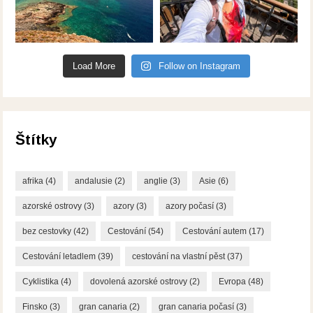
Load More
Follow on Instagram
Štítky
afrika
(4)
andalusie
(2)
anglie
(3)
Asie
(6)
azorské ostrovy
(3)
azory
(3)
azory počasí
(3)
bez cestovky
(42)
Cestování
(54)
Cestování autem
(17)
Cestování letadlem
(39)
cestování na vlastní pěst
(37)
Cyklistika
(4)
dovolená azorské ostrovy
(2)
Evropa
(48)
Finsko
(3)
gran canaria
(2)
gran canaria počasí
(3)