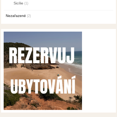
Sicílie
(1)
Nezařazené
(2)