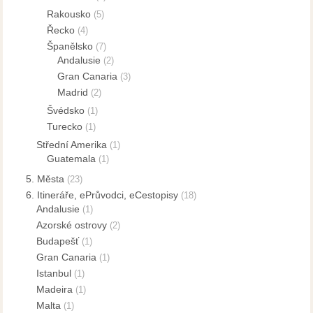
Rakousko
(5)
Řecko
(4)
Španělsko
(7)
Andalusie
(2)
Gran Canaria
(3)
Madrid
(2)
Švédsko
(1)
Turecko
(1)
Střední Amerika
(1)
Guatemala
(1)
5. Města
(23)
6. Itineráře, ePrůvodci, eCestopisy
(18)
Andalusie
(1)
Azorské ostrovy
(2)
Budapešť
(1)
Gran Canaria
(1)
Istanbul
(1)
Madeira
(1)
Malta
(1)