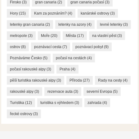
Finsko
(3)
gran canaria
(2)
gran canaria počasí
(3)
Hory
(15)
Kam za poznáním?
(4)
kanárské ostrovy
(3)
letenky gran canaria
(2)
letenky na azory
(4)
levné letenky
(3)
metropole
(3)
Moře
(20)
Města
(17)
na vlastní pěst
(3)
ostrov
(8)
poznávací cesta
(7)
poznávací pobyt
(9)
Poznáváme Česko
(5)
počasí na cestách
(4)
počasí rakouské alpy
(3)
Praha
(4)
pěší turistika rakouské alpy
(3)
Příroda
(27)
Rady na cesty
(4)
rakouské alpy
(3)
rezervace auta
(3)
severní Evropa
(5)
Turistika
(12)
turistika s výhledem
(3)
zahrada
(4)
řecké ostrovy
(3)