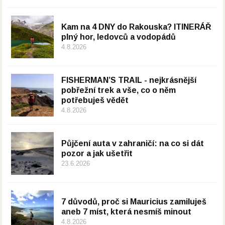
Kam na 4 DNY do Rakouska? ITINERÁŘ
plný hor, ledovců a vodopádů
4.8.2026
FISHERMAN’S TRAIL - nejkrásnější
pobřežní trek a vše, co o něm
potřebuješ vědět
4.8.2026
Půjčení auta v zahraničí: na co si dát
pozor a jak ušetřit
23.6.2026
7 důvodů, proč si Mauricius zamiluješ
aneb 7 míst, která nesmíš minout
4.8.2026