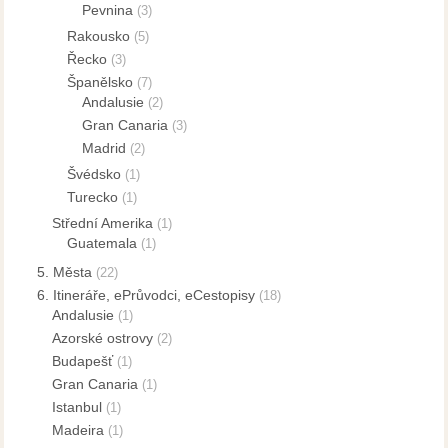
Pevnina
(3)
Rakousko
(5)
Řecko
(3)
Španělsko
(7)
Andalusie
(2)
Gran Canaria
(3)
Madrid
(2)
Švédsko
(1)
Turecko
(1)
Střední Amerika
(1)
Guatemala
(1)
5. Města
(22)
6. Itineráře, ePrůvodci, eCestopisy
(18)
Andalusie
(1)
Azorské ostrovy
(2)
Budapešť
(1)
Gran Canaria
(1)
Istanbul
(1)
Madeira
(1)