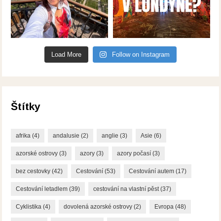
Load More
Follow on Instagram
Štítky
afrika
(4)
andalusie
(2)
anglie
(3)
Asie
(6)
azorské ostrovy
(3)
azory
(3)
azory počasí
(3)
bez cestovky
(42)
Cestování
(53)
Cestování autem
(17)
Cestování letadlem
(39)
cestování na vlastní pěst
(37)
Cyklistika
(4)
dovolená azorské ostrovy
(2)
Evropa
(48)