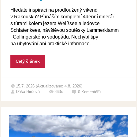
Hledáte inspiraci na prodloužený víkend
v Rakousku? Přináším kompletní 4denní itinerář
s túrami kolem jezera Weißsee a ledovce
Schlatenkees, návštěvou soutěsky Lammerklamm
i Gollingerského vodopádu. Nechybí tipy
na ubytování ani praktické informace.
Celý článek
15.7. 2026 (Aktualizováno: 4.8. 2026)
Dáša Hiršová
863x
0
Komentářů