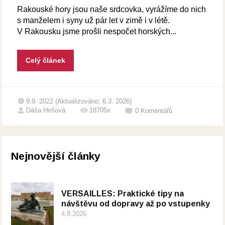
Rakouské hory jsou naše srdcovka, vyrážíme do nich
s manželem i syny už pár let v zimě i v létě.
V Rakousku jsme prošli nespočet horských...
Celý článek
9.9. 2022 (Aktualizováno: 6.3. 2026)
Dáša Hiršová
18705x
0
Komentářů
Nejnovější články
VERSAILLES: Praktické tipy na
návštěvu od dopravy až po vstupenky
4.8.2026