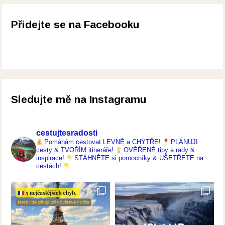
Přidejte se na Facebooku
Sledujte mě na Instagramu
cestujtesradosti
Pomáhám cestovat LEVNĚ a CHYTŘE!
PLÁNUJI
cesty & TVOŘÍM itineráře!
OVĚŘENÉ tipy a rady &
inspirace!
STÁHNĚTE si pomocníky & UŠETŘETE na
cestách!