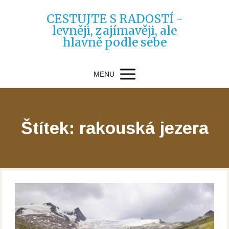
CESTUJTE S RADOSTÍ -
levněji, zajímavěji, ale
hlavně podle sebe
MENU
Štítek: rakouská jezera