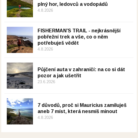
plný hor, ledovců a vodopádů
4.8.2026
FISHERMAN’S TRAIL - nejkrásnější
pobřežní trek a vše, co o něm
potřebuješ vědět
4.8.2026
Půjčení auta v zahraničí: na co si dát
pozor a jak ušetřit
23.6.2026
7 důvodů, proč si Mauricius zamiluješ
aneb 7 míst, která nesmíš minout
4.8.2026