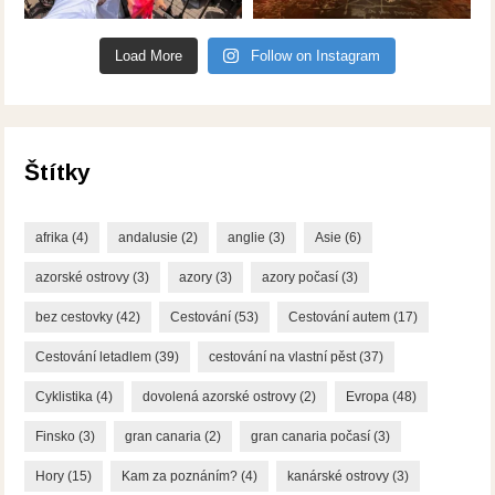
Load More
Follow on Instagram
Štítky
afrika
(4)
andalusie
(2)
anglie
(3)
Asie
(6)
azorské ostrovy
(3)
azory
(3)
azory počasí
(3)
bez cestovky
(42)
Cestování
(53)
Cestování autem
(17)
Cestování letadlem
(39)
cestování na vlastní pěst
(37)
Cyklistika
(4)
dovolená azorské ostrovy
(2)
Evropa
(48)
Finsko
(3)
gran canaria
(2)
gran canaria počasí
(3)
Hory
(15)
Kam za poznáním?
(4)
kanárské ostrovy
(3)