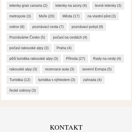
letenky gran canaria
(2)
letenky na azory
(4)
levné letenky
(3)
metropole
(3)
Moře
(20)
Města
(17)
na vlastní pěst
(3)
ostrov
(8)
poznávací cesta
(7)
poznávací pobyt
(9)
Poznáváme Česko
(5)
počasí na cestách
(4)
počasí rakouské alpy
(3)
Praha
(4)
pěší turistika rakouské alpy
(3)
Příroda
(27)
Rady na cesty
(4)
rakouské alpy
(3)
rezervace auta
(3)
severní Evropa
(5)
Turistika
(12)
turistika s výhledem
(3)
zahrada
(4)
řecké ostrovy
(3)
KONTAKT