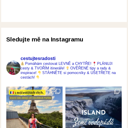
Sledujte mě na Instagramu
cestujtesradosti
Pomáhám cestovat LEVNĚ a CHYTŘE!
PLÁNUJI
cesty & TVOŘÍM itineráře!
OVĚŘENÉ tipy a rady &
inspirace!
STÁHNĚTE si pomocníky & UŠETŘETE na
cestách!