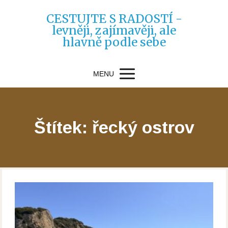
CESTUJTE S RADOSTÍ -
levněji, zajímavěji, ale
hlavně podle sebe
MENU
Štítek: řecký ostrov