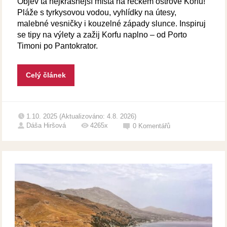
Objev ta nejkrásnější místa na řeckém ostrově Korfu!
Pláže s tyrkysovou vodou, vyhlídky na útesy,
malebné vesničky i kouzelné západy slunce. Inspiruj
se tipy na výlety a zažij Korfu naplno – od Porto
Timoni po Pantokrator.
Celý článek
1.10. 2025 (Aktualizováno: 4.8. 2026)
Dáša Hiršová
4265x
0
Komentářů