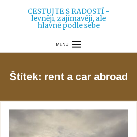
CESTUJTE S RADOSTÍ -
levněji, zajímavěji, ale
hlavně podle sebe
MENU
Štítek: rent a car abroad