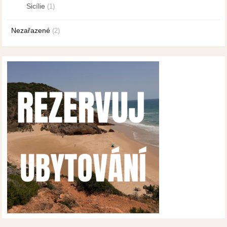
Sicílie
(1)
Nezařazené
(2)