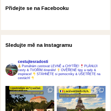
Přidejte se na Facebooku
Sledujte mě na Instagramu
cestujtesradosti
Pomáhám cestovat LEVNĚ a CHYTŘE!
PLÁNUJI
cesty & TVOŘÍM itineráře!
OVĚŘENÉ tipy a rady &
inspirace!
STÁHNĚTE si pomocníky & UŠETŘETE na
cestách!