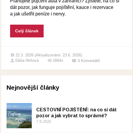
Plánujete půjčení auta v zahraničí? Zjistěte, na co si
dát pozor, jak funguje pojištění, kauce i rezervace
a jak ušetřit peníze i nervy.
Celý článek
22.3. 2026 (Aktualizováno: 23.6. 2026)
Dáša Hiršová
1664x
0
Komentářů
Nejnovější články
CESTOVNÍ POJIŠTĚNÍ: na co si dát
pozor a jak vybrat to správné?
7.8.2026