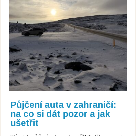
Půjčení auta v zahraničí:
na co si dát pozor a jak
ušetřit