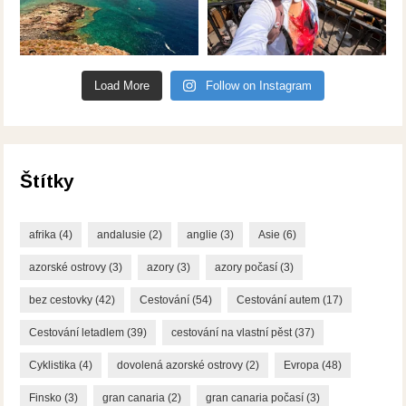
Load More
Follow on Instagram
Štítky
afrika
(4)
andalusie
(2)
anglie
(3)
Asie
(6)
azorské ostrovy
(3)
azory
(3)
azory počasí
(3)
bez cestovky
(42)
Cestování
(54)
Cestování autem
(17)
Cestování letadlem
(39)
cestování na vlastní pěst
(37)
Cyklistika
(4)
dovolená azorské ostrovy
(2)
Evropa
(48)
Finsko
(3)
gran canaria
(2)
gran canaria počasí
(3)