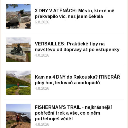
3 DNY V ATÉNÁCH: Město, které mě
překvapilo víc, než jsem čekala
6.8.2026
VERSAILLES: Praktické tipy na
návštěvu od dopravy až po vstupenky
4.8.2026
Kam na 4 DNY do Rakouska? ITINERÁŘ
plný hor, ledovců a vodopádů
4.8.2026
FISHERMAN’S TRAIL - nejkrásnější
pobřežní trek a vše, co o něm
potřebuješ vědět
4.8.2026