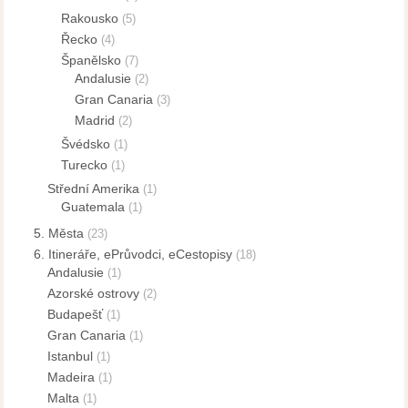
Rakousko
(5)
Řecko
(4)
Španělsko
(7)
Andalusie
(2)
Gran Canaria
(3)
Madrid
(2)
Švédsko
(1)
Turecko
(1)
Střední Amerika
(1)
Guatemala
(1)
5. Města
(23)
6. Itineráře, ePrůvodci, eCestopisy
(18)
Andalusie
(1)
Azorské ostrovy
(2)
Budapešť
(1)
Gran Canaria
(1)
Istanbul
(1)
Madeira
(1)
Malta
(1)