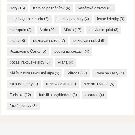
Hory
(15)
Kam za poznáním?
(4)
kanárské ostrovy
(3)
letenky gran canaria
(2)
letenky na azory
(4)
levné letenky
(3)
metropole
(3)
Moře
(20)
Města
(17)
na vlastní pěst
(3)
ostrov
(8)
poznávací cesta
(7)
poznávací pobyt
(9)
Poznáváme Česko
(5)
počasí na cestách
(4)
počasí rakouské alpy
(3)
Praha
(4)
pěší turistika rakouské alpy
(3)
Příroda
(27)
Rady na cesty
(4)
rakouské alpy
(3)
rezervace auta
(3)
severní Evropa
(5)
Turistika
(12)
turistika s výhledem
(3)
zahrada
(4)
řecké ostrovy
(3)