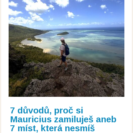
7 důvodů, proč si
Mauricius zamiluješ aneb
7 míst, která nesmíš