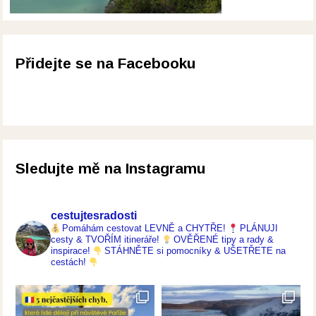
Přidejte se na Facebooku
Sledujte mě na Instagramu
cestujtesradosti
Pomáhám cestovat LEVNĚ a CHYTŘE!
PLÁNUJI
cesty & TVOŘÍM itineráře!
OVĚŘENÉ tipy a rady &
inspirace!
STÁHNĚTE si pomocníky & UŠETŘETE na
cestách!