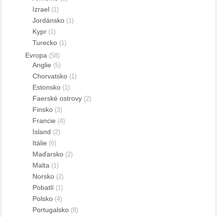
Izrael
(1)
Jordánsko
(1)
Kypr
(1)
Turecko
(1)
Evropa
(58)
Anglie
(5)
Chorvatsko
(1)
Estonsko
(1)
Faerské ostrovy
(2)
Finsko
(3)
Francie
(4)
Island
(2)
Itálie
(6)
Maďarsko
(2)
Malta
(1)
Norsko
(2)
Pobatlí
(1)
Polsko
(4)
Portugalsko
(8)