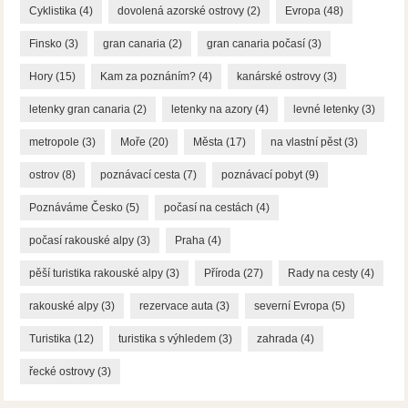
Cyklistika
(4)
dovolená azorské ostrovy
(2)
Evropa
(48)
Finsko
(3)
gran canaria
(2)
gran canaria počasí
(3)
Hory
(15)
Kam za poznáním?
(4)
kanárské ostrovy
(3)
letenky gran canaria
(2)
letenky na azory
(4)
levné letenky
(3)
metropole
(3)
Moře
(20)
Města
(17)
na vlastní pěst
(3)
ostrov
(8)
poznávací cesta
(7)
poznávací pobyt
(9)
Poznáváme Česko
(5)
počasí na cestách
(4)
počasí rakouské alpy
(3)
Praha
(4)
pěší turistika rakouské alpy
(3)
Příroda
(27)
Rady na cesty
(4)
rakouské alpy
(3)
rezervace auta
(3)
severní Evropa
(5)
Turistika
(12)
turistika s výhledem
(3)
zahrada
(4)
řecké ostrovy
(3)