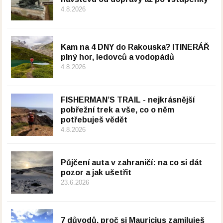
4.8.2026
Kam na 4 DNY do Rakouska? ITINERÁŘ
plný hor, ledovců a vodopádů
4.8.2026
FISHERMAN’S TRAIL - nejkrásnější
pobřežní trek a vše, co o něm
potřebuješ vědět
4.8.2026
Půjčení auta v zahraničí: na co si dát
pozor a jak ušetřit
23.6.2026
7 důvodů, proč si Mauricius zamiluješ