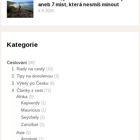
aneb 7 míst, která nesmíš minout
4.8.2026
Kategorie
Cestování
(86)
1. Rady na cesty
(10)
2. Tipy na dovolenou
(3)
3. Výlety po Česku
(6)
4. Články z cest
(71)
Afrika
(5)
Kapverdy
(1)
Mauricius
(1)
Seychely
(2)
Zanzibar
(1)
Asie
(5)
Arménie
(1)