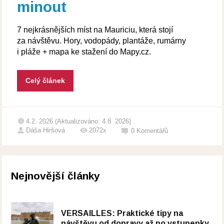
minout
7 nejkrásnějších míst na Mauriciu, která stojí
za návštěvu. Hory, vodopády, plantáže, rumárny
i pláže + mapa ke stažení do Mapy.cz.
Celý článek
4.2. 2026 (Aktualizováno: 4.8. 2026)
Dáša Hiršová
2072x
0
Komentářů
Nejnovější články
VERSAILLES: Praktické tipy na
návštěvu od dopravy až po vstupenky