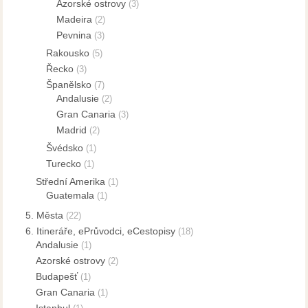
Azorské ostrovy
(3)
Madeira
(2)
Pevnina
(3)
Rakousko
(5)
Řecko
(3)
Španělsko
(7)
Andalusie
(2)
Gran Canaria
(3)
Madrid
(2)
Švédsko
(1)
Turecko
(1)
Střední Amerika
(1)
Guatemala
(1)
5. Města
(22)
6. Itineráře, ePrůvodci, eCestopisy
(18)
Andalusie
(1)
Azorské ostrovy
(2)
Budapešť
(1)
Gran Canaria
(1)
Istanbul