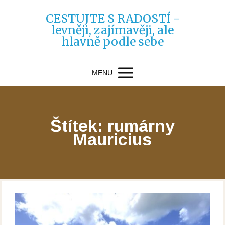
CESTUJTE S RADOSTÍ -
levněji, zajímavěji, ale
hlavně podle sebe
MENU
Štítek: rumárny
Mauricius