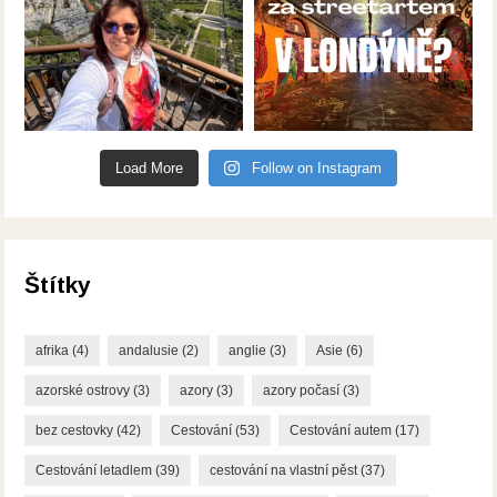
Load More
Follow on Instagram
Štítky
afrika
(4)
andalusie
(2)
anglie
(3)
Asie
(6)
azorské ostrovy
(3)
azory
(3)
azory počasí
(3)
bez cestovky
(42)
Cestování
(53)
Cestování autem
(17)
Cestování letadlem
(39)
cestování na vlastní pěst
(37)