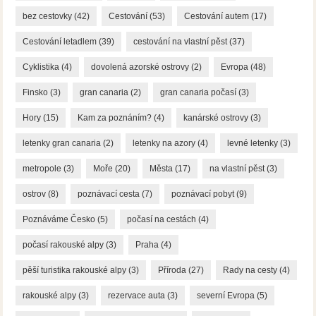
bez cestovky
(42)
Cestování
(53)
Cestování autem
(17)
Cestování letadlem
(39)
cestování na vlastní pěst
(37)
Cyklistika
(4)
dovolená azorské ostrovy
(2)
Evropa
(48)
Finsko
(3)
gran canaria
(2)
gran canaria počasí
(3)
Hory
(15)
Kam za poznáním?
(4)
kanárské ostrovy
(3)
letenky gran canaria
(2)
letenky na azory
(4)
levné letenky
(3)
metropole
(3)
Moře
(20)
Města
(17)
na vlastní pěst
(3)
ostrov
(8)
poznávací cesta
(7)
poznávací pobyt
(9)
Poznáváme Česko
(5)
počasí na cestách
(4)
počasí rakouské alpy
(3)
Praha
(4)
pěší turistika rakouské alpy
(3)
Příroda
(27)
Rady na cesty
(4)
rakouské alpy
(3)
rezervace auta
(3)
severní Evropa
(5)