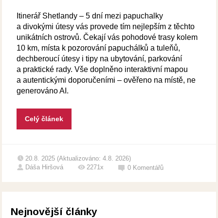
Itinerář Shetlandy – 5 dní mezi papuchalky
a divokými útesy vás provede tím nejlepším z těchto
unikátních ostrovů. Čekají vás pohodové trasy kolem
10 km, místa k pozorování papuchálků a tuleňů,
dechberoucí útesy i tipy na ubytování, parkování
a praktické rady. Vše doplněno interaktivní mapou
a autentickými doporučeními – ověřeno na místě, ne
generováno AI.
Celý článek
20.8. 2025 (Aktualizováno: 4.8. 2026)
Dáša Hiršová
2271x
0
Komentářů
Nejnovější články