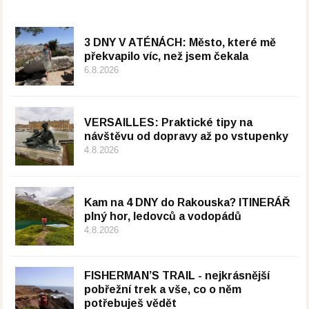
3 DNY V ATÉNÁCH: Město, které mě
překvapilo víc, než jsem čekala
6.8.2026
VERSAILLES: Praktické tipy na
návštěvu od dopravy až po vstupenky
4.8.2026
Kam na 4 DNY do Rakouska? ITINERÁŘ
plný hor, ledovců a vodopádů
4.8.2026
FISHERMAN’S TRAIL - nejkrásnější
pobřežní trek a vše, co o něm
potřebuješ vědět