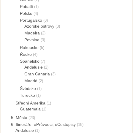
Pobatlí
(1)
Polsko
(4)
Portugalsko
(8)
Azorské ostrovy
(3)
Madeira
(2)
Pevnina
(3)
Rakousko
(5)
Řecko
(4)
Španělsko
(7)
Andalusie
(2)
Gran Canaria
(3)
Madrid
(2)
Švédsko
(1)
Turecko
(1)
Střední Amerika
(1)
Guatemala
(1)
5. Města
(23)
6. Itineráře, ePrůvodci, eCestopisy
(18)
Andalusie
(1)