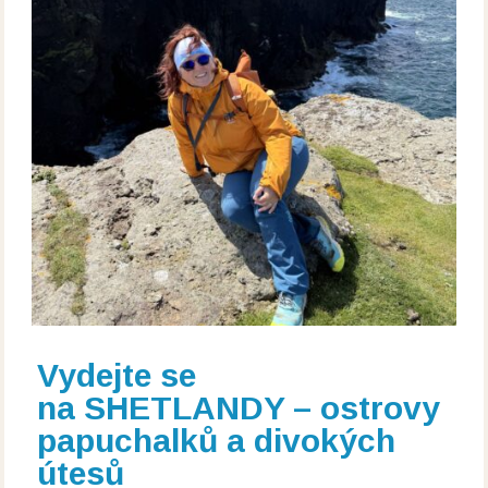
Vydejte se
na SHETLANDY – ostrovy
papuchalků a divokých
útesů