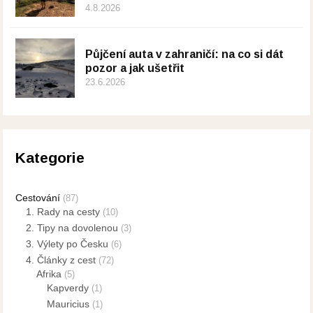
4.8.2026
Půjčení auta v zahraničí: na co si dát
pozor a jak ušetřit
23.6.2026
Kategorie
Cestování
(87)
1. Rady na cesty
(10)
2. Tipy na dovolenou
(3)
3. Výlety po Česku
(6)
4. Články z cest
(72)
Afrika
(5)
Kapverdy
(1)
Mauricius
(1)