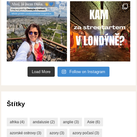
Load More
Follow on Instagram
Štítky
afrika
(4)
andalusie
(2)
anglie
(3)
Asie
(6)
azorské ostrovy
(3)
azory
(3)
azory počasí
(3)