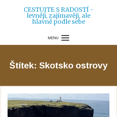
CESTUJTE S RADOSTÍ -
levněji, zajímavěji, ale
hlavně podle sebe
MENU
Štítek: Skotsko ostrovy