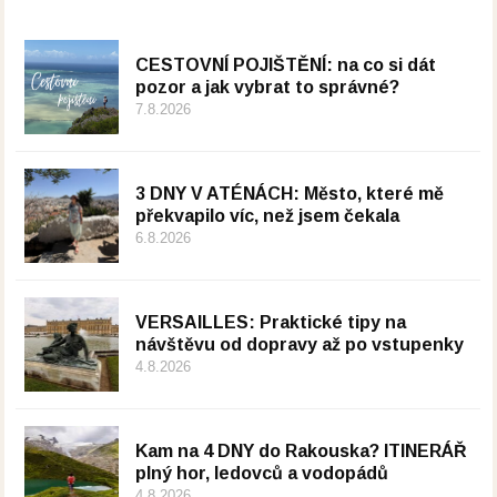
CESTOVNÍ POJIŠTĚNÍ: na co si dát
pozor a jak vybrat to správné?
7.8.2026
3 DNY V ATÉNÁCH: Město, které mě
překvapilo víc, než jsem čekala
6.8.2026
VERSAILLES: Praktické tipy na
návštěvu od dopravy až po vstupenky
4.8.2026
Kam na 4 DNY do Rakouska? ITINERÁŘ
plný hor, ledovců a vodopádů
4.8.2026