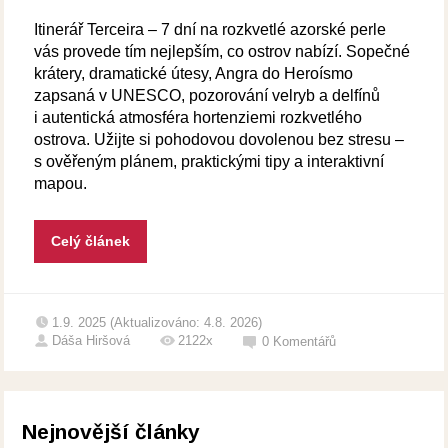
Itinerář Terceira – 7 dní na rozkvetlé azorské perle
vás provede tím nejlepším, co ostrov nabízí. Sopečné
krátery, dramatické útesy, Angra do Heroísmo
zapsaná v UNESCO, pozorování velryb a delfínů
i autentická atmosféra hortenziemi rozkvetlého
ostrova. Užijte si pohodovou dovolenou bez stresu –
s ověřeným plánem, praktickými tipy a interaktivní
mapou.
Celý článek
1.9. 2025 (Aktualizováno: 4.8. 2026)
Dáša Hiršová
2122x
0
Komentářů
Nejnovější články