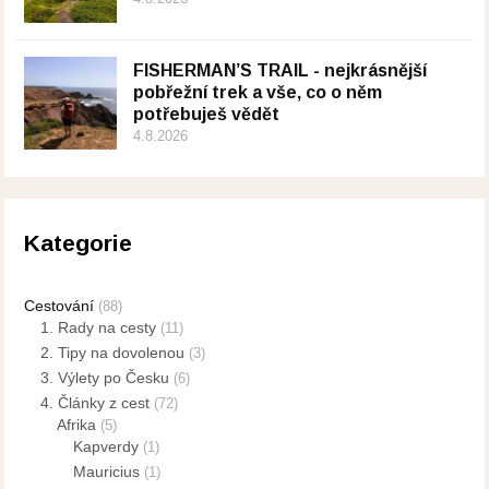
FISHERMAN’S TRAIL - nejkrásnější
pobřežní trek a vše, co o něm
potřebuješ vědět
4.8.2026
Kategorie
Cestování
(88)
1. Rady na cesty
(11)
2. Tipy na dovolenou
(3)
3. Výlety po Česku
(6)
4. Články z cest
(72)
Afrika
(5)
Kapverdy
(1)
Mauricius
(1)