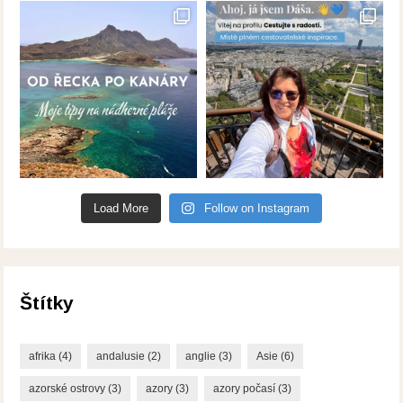
Load More
Follow on Instagram
Štítky
afrika
(4)
andalusie
(2)
anglie
(3)
Asie
(6)
azorské ostrovy
(3)
azory
(3)
azory počasí
(3)