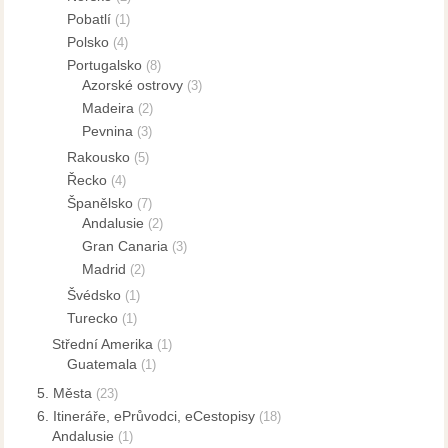
Pobatlí
(1)
Polsko
(4)
Portugalsko
(8)
Azorské ostrovy
(3)
Madeira
(2)
Pevnina
(3)
Rakousko
(5)
Řecko
(4)
Španělsko
(7)
Andalusie
(2)
Gran Canaria
(3)
Madrid
(2)
Švédsko
(1)
Turecko
(1)
Střední Amerika
(1)
Guatemala
(1)
5. Města
(23)
6. Itineráře, ePrůvodci, eCestopisy
(18)
Andalusie
(1)