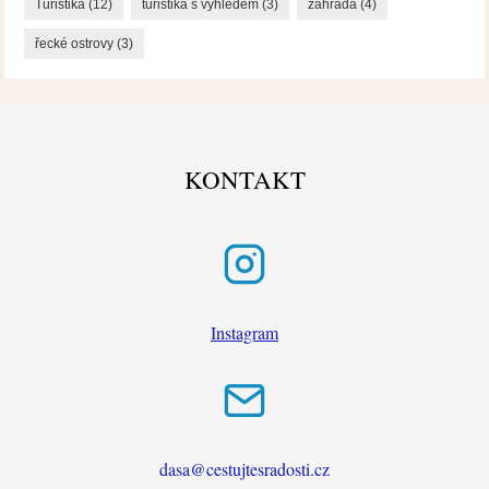
Turistika
(12)
turistika s výhledem
(3)
zahrada
(4)
řecké ostrovy
(3)
KONTAKT
Instagram
dasa@cestujtesradosti.cz