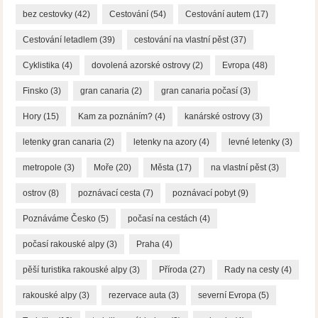
bez cestovky
(42)
Cestování
(54)
Cestování autem
(17)
Cestování letadlem
(39)
cestování na vlastní pěst
(37)
Cyklistika
(4)
dovolená azorské ostrovy
(2)
Evropa
(48)
Finsko
(3)
gran canaria
(2)
gran canaria počasí
(3)
Hory
(15)
Kam za poznáním?
(4)
kanárské ostrovy
(3)
letenky gran canaria
(2)
letenky na azory
(4)
levné letenky
(3)
metropole
(3)
Moře
(20)
Města
(17)
na vlastní pěst
(3)
ostrov
(8)
poznávací cesta
(7)
poznávací pobyt
(9)
Poznáváme Česko
(5)
počasí na cestách
(4)
počasí rakouské alpy
(3)
Praha
(4)
pěší turistika rakouské alpy
(3)
Příroda
(27)
Rady na cesty
(4)
rakouské alpy
(3)
rezervace auta
(3)
severní Evropa
(5)