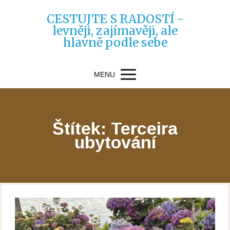
CESTUJTE S RADOSTÍ -
levněji, zajímavěji, ale
hlavně podle sebe
MENU
Štítek: Terceira
ubytování