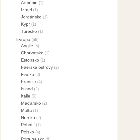
Arménie
(1)
Izrael
(1)
Jordánsko
(1)
Kypr
(1)
Turecko
(1)
Evropa
(59)
Anglie
(5)
Chorvatsko
(1)
Estonsko
(1)
Faerské ostrovy
(2)
Finsko
(3)
Francie
(4)
Island
(2)
Itálie
(6)
Maďarsko
(2)
Malta
(1)
Norsko
(2)
Pobatlí
(1)
Polsko
(4)
Portugalsko
(8)