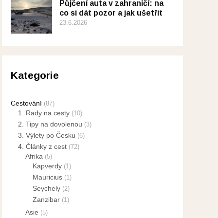
Půjčení auta v zahraničí: na
co si dát pozor a jak ušetřit
23.6.2026
Kategorie
Cestování
(87)
1. Rady na cesty
(10)
2. Tipy na dovolenou
(3)
3. Výlety po Česku
(6)
4. Články z cest
(72)
Afrika
(5)
Kapverdy
(1)
Mauricius
(1)
Seychely
(2)
Zanzibar
(1)
Asie
(5)