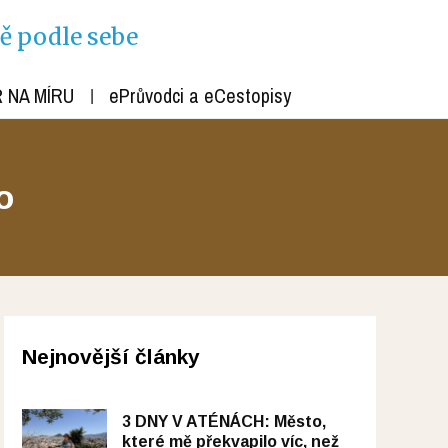
ně podle sebe
 NA MÍRU
ePrůvodci a eCestopisy
o
Nejnovější články
3 DNY V ATÉNÁCH: Město,
které mě překvapilo víc, než