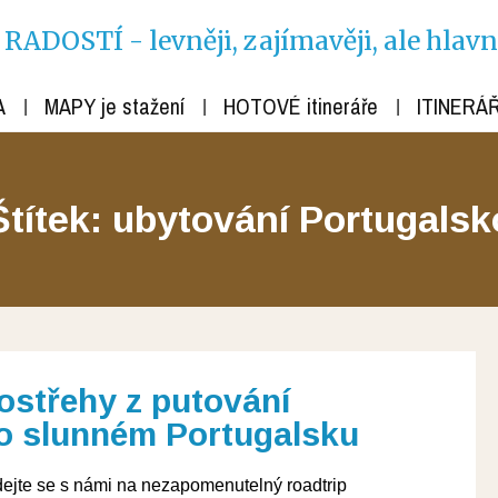
ADOSTÍ - levněji, zajímavěji, ale hlav
A
MAPY je stažení
HOTOVÉ itineráře
ITINERÁŘ
Štítek: ubytování Portugalsk
ostřehy z putování
o slunném Portugalsku
ejte se s námi na nezapomenutelný roadtrip