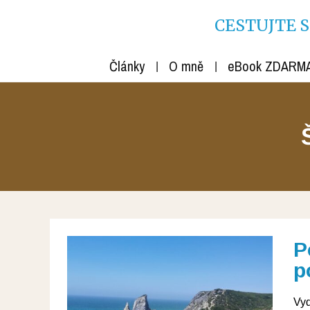
CESTUJTE S R
Články
O mně
eBook ZDARM
P
p
Vyd