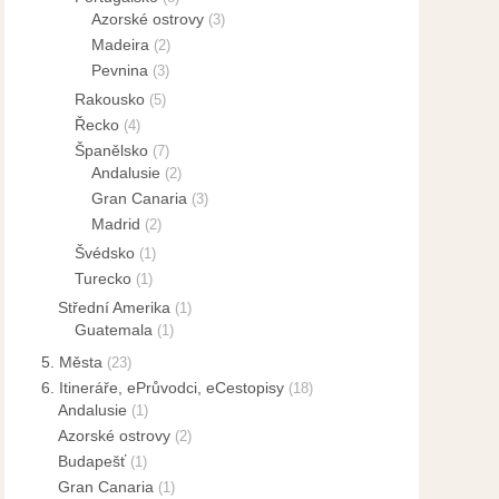
Azorské ostrovy
(3)
Madeira
(2)
Pevnina
(3)
Rakousko
(5)
Řecko
(4)
Španělsko
(7)
Andalusie
(2)
Gran Canaria
(3)
Madrid
(2)
Švédsko
(1)
Turecko
(1)
Střední Amerika
(1)
Guatemala
(1)
5. Města
(23)
6. Itineráře, ePrůvodci, eCestopisy
(18)
Andalusie
(1)
Azorské ostrovy
(2)
Budapešť
(1)
Gran Canaria
(1)