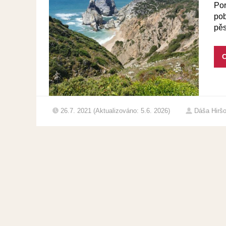
Por
pob
pěs
C
26.7. 2021 (Aktualizováno: 5.6. 2026)
Dáša Hirš