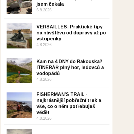
jsem čekala
6.8.2026
VERSAILLES: Praktické tipy
na návštěvu od dopravy až po
vstupenky
4.8.2026
Kam na 4 DNY do Rakouska?
ITINERÁŘ plný hor, ledovců a
vodopádů
4.8.2026
FISHERMAN’S TRAIL -
nejkrásnější pobřežní trek a
vše, co o něm potřebuješ
vědět
4.8.2026