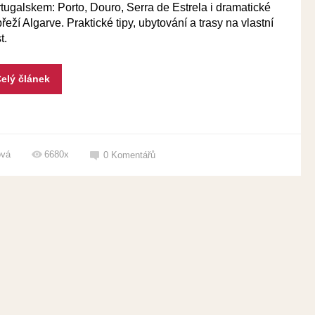
tugalskem: Porto, Douro, Serra de Estrela i dramatické
řeží Algarve. Praktické tipy, ubytování a trasy na vlastní
t.
elý článek
ová
6680x
0
Komentářů