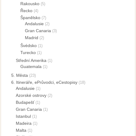
Rakousko
(5)
Řecko
(4)
Španělsko
(7)
Andalusie
(2)
Gran Canaria
(3)
Madrid
(2)
Švédsko
(1)
Turecko
(1)
Střední Amerika
(1)
Guatemala
(1)
5. Města
(23)
6. Itineráře, ePrůvodci, eCestopisy
(18)
Andalusie
(1)
Azorské ostrovy
(2)
Budapešť
(1)
Gran Canaria
(1)
Istanbul
(1)
Madeira
(1)
Malta
(1)