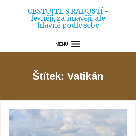
CESTUJTE S RADOSTÍ -
levněji, zajímavěji, ale
hlavně podle sebe
MENU
Štítek: Vatikán