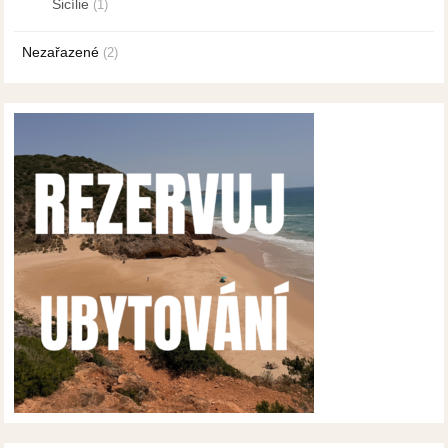
Sicílie
(1)
Nezařazené
(2)