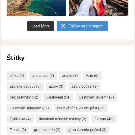
Load More
Follow on Instagram
Štítky
afrika
(4)
andalusie
(2)
anglie
(3)
Asie
(6)
azorské ostrovy
(3)
azory
(3)
azory počasí
(3)
bez cestovky
(42)
Cestování
(54)
Cestování autem
(17)
Cestování letadlem
(39)
cestování na vlastní pěst
(37)
Cyklistika
(4)
dovolená azorské ostrovy
(2)
Evropa
(48)
Finsko
(3)
gran canaria
(2)
gran canaria počasí
(3)