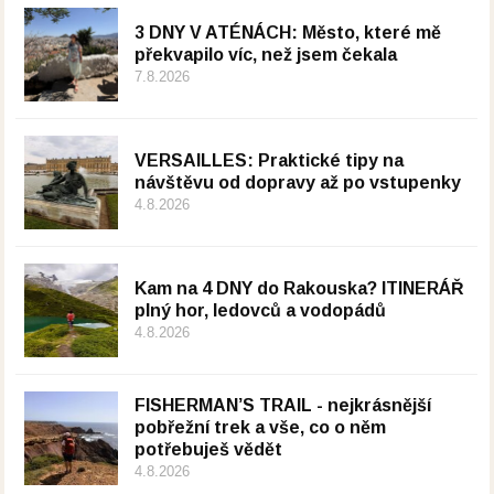
3 DNY V ATÉNÁCH: Město, které mě
překvapilo víc, než jsem čekala
7.8.2026
VERSAILLES: Praktické tipy na
návštěvu od dopravy až po vstupenky
4.8.2026
Kam na 4 DNY do Rakouska? ITINERÁŘ
plný hor, ledovců a vodopádů
4.8.2026
FISHERMAN’S TRAIL - nejkrásnější
pobřežní trek a vše, co o něm
potřebuješ vědět
4.8.2026