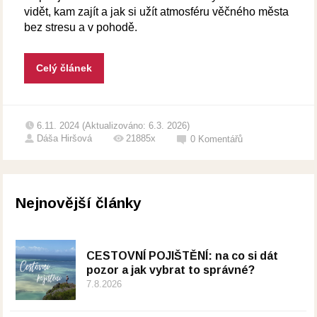
vidět, kam zajít a jak si užít atmosféru věčného města
bez stresu a v pohodě.
Celý článek
6.11. 2024 (Aktualizováno: 6.3. 2026)
Dáša Hiršová
21885x
0
Komentářů
Nejnovější články
CESTOVNÍ POJIŠTĚNÍ: na co si dát
pozor a jak vybrat to správné?
7.8.2026