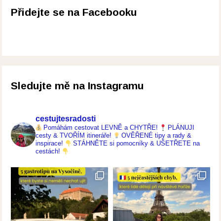
Přidejte se na Facebooku
Sledujte mě na Instagramu
cestujtesradosti
Pomáhám cestovat LEVNĚ a CHYTŘE!
PLÁNUJI
cesty & TVOŘÍM itineráře!
OVĚŘENÉ tipy a rady &
inspirace!
STÁHNĚTE si pomocníky & UŠETŘETE na
cestách!