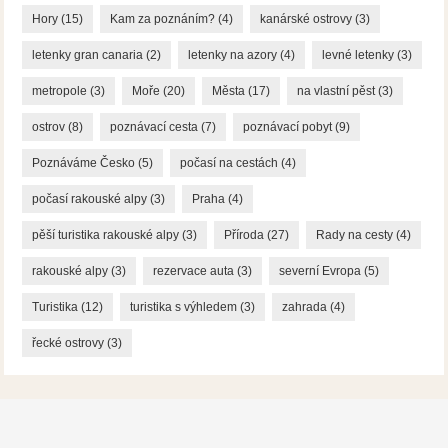
Hory
(15)
Kam za poznáním?
(4)
kanárské ostrovy
(3)
letenky gran canaria
(2)
letenky na azory
(4)
levné letenky
(3)
metropole
(3)
Moře
(20)
Města
(17)
na vlastní pěst
(3)
ostrov
(8)
poznávací cesta
(7)
poznávací pobyt
(9)
Poznáváme Česko
(5)
počasí na cestách
(4)
počasí rakouské alpy
(3)
Praha
(4)
pěší turistika rakouské alpy
(3)
Příroda
(27)
Rady na cesty
(4)
rakouské alpy
(3)
rezervace auta
(3)
severní Evropa
(5)
Turistika
(12)
turistika s výhledem
(3)
zahrada
(4)
řecké ostrovy
(3)