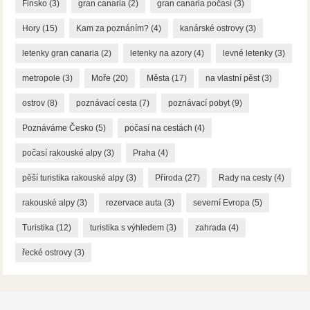
Finsko
(3)
gran canaria
(2)
gran canaria počasí
(3)
Hory
(15)
Kam za poznáním?
(4)
kanárské ostrovy
(3)
letenky gran canaria
(2)
letenky na azory
(4)
levné letenky
(3)
metropole
(3)
Moře
(20)
Města
(17)
na vlastní pěst
(3)
ostrov
(8)
poznávací cesta
(7)
poznávací pobyt
(9)
Poznáváme Česko
(5)
počasí na cestách
(4)
počasí rakouské alpy
(3)
Praha
(4)
pěší turistika rakouské alpy
(3)
Příroda
(27)
Rady na cesty
(4)
rakouské alpy
(3)
rezervace auta
(3)
severní Evropa
(5)
Turistika
(12)
turistika s výhledem
(3)
zahrada
(4)
řecké ostrovy
(3)