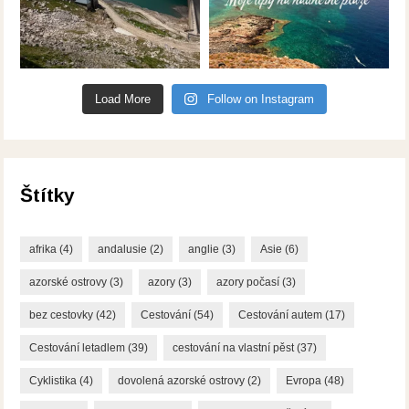
Load More
Follow on Instagram
Štítky
afrika
(4)
andalusie
(2)
anglie
(3)
Asie
(6)
azorské ostrovy
(3)
azory
(3)
azory počasí
(3)
bez cestovky
(42)
Cestování
(54)
Cestování autem
(17)
Cestování letadlem
(39)
cestování na vlastní pěst
(37)
Cyklistika
(4)
dovolená azorské ostrovy
(2)
Evropa
(48)