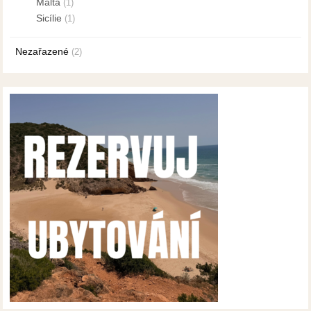
Malta
(1)
Sicílie
(1)
Nezařazené
(2)