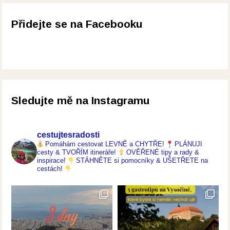
Přidejte se na Facebooku
Sledujte mě na Instagramu
cestujtesradosti
Pomáhám cestovat LEVNĚ a CHYTŘE!
PLÁNUJI
cesty & TVOŘÍM itineráře!
OVĚŘENÉ tipy a rady &
inspirace!
STÁHNĚTE si pomocníky & UŠETŘETE na
cestách!