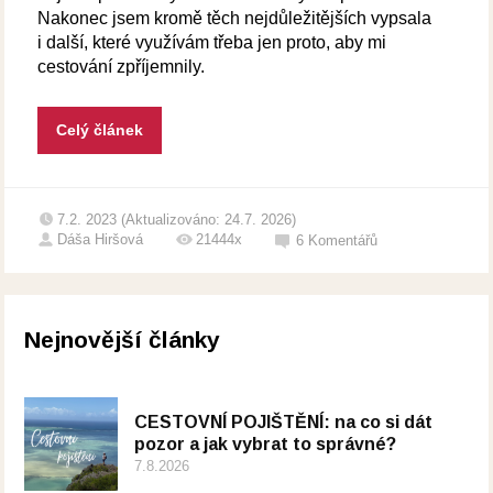
Nakonec jsem kromě těch nejdůležitějších vypsala
i další, které využívám třeba jen proto, aby mi
cestování zpříjemnily.
Celý článek
7.2. 2023 (Aktualizováno: 24.7. 2026)
Dáša Hiršová
21444x
6
Komentářů
Nejnovější články
CESTOVNÍ POJIŠTĚNÍ: na co si dát
pozor a jak vybrat to správné?
7.8.2026