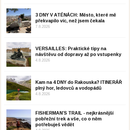
3 DNY V ATÉNÁCH: Město, které mě
překvapilo víc, než jsem čekala
7.8.2026
VERSAILLES: Praktické tipy na
návštěvu od dopravy až po vstupenky
4.8.2026
Kam na 4 DNY do Rakouska? ITINERÁŘ
plný hor, ledovců a vodopádů
4.8.2026
FISHERMAN’S TRAIL - nejkrásnější
pobřežní trek a vše, co o něm
potřebuješ vědět