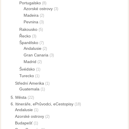
Portugalsko
(8)
Azorské ostrovy
(3)
Madeira
(2)
Pevnina
(3)
Rakousko
(5)
Řecko
(3)
Španělsko
(7)
Andalusie
(2)
Gran Canaria
(3)
Madrid
(2)
Švédsko
(1)
Turecko
(1)
Střední Amerika
(1)
Guatemala
(1)
5. Města
(22)
6. Itineráře, ePrůvodci, eCestopisy
(18)
Andalusie
(1)
Azorské ostrovy
(2)
Budapešť
(1)