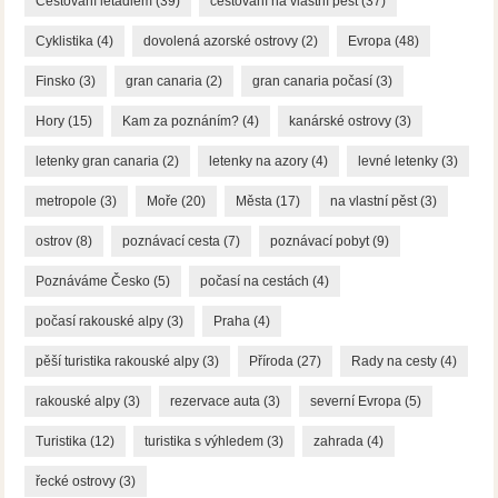
Cestování letadlem
(39)
cestování na vlastní pěst
(37)
Cyklistika
(4)
dovolená azorské ostrovy
(2)
Evropa
(48)
Finsko
(3)
gran canaria
(2)
gran canaria počasí
(3)
Hory
(15)
Kam za poznáním?
(4)
kanárské ostrovy
(3)
letenky gran canaria
(2)
letenky na azory
(4)
levné letenky
(3)
metropole
(3)
Moře
(20)
Města
(17)
na vlastní pěst
(3)
ostrov
(8)
poznávací cesta
(7)
poznávací pobyt
(9)
Poznáváme Česko
(5)
počasí na cestách
(4)
počasí rakouské alpy
(3)
Praha
(4)
pěší turistika rakouské alpy
(3)
Příroda
(27)
Rady na cesty
(4)
rakouské alpy
(3)
rezervace auta
(3)
severní Evropa
(5)
Turistika
(12)
turistika s výhledem
(3)
zahrada
(4)
řecké ostrovy
(3)