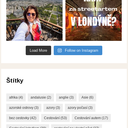
Load More
Follow on Instagram
Štítky
afrika
(4)
andalusie
(2)
anglie
(3)
Asie
(6)
azorské ostrovy
(3)
azory
(3)
azory počasí
(3)
bez cestovky
(42)
Cestování
(53)
Cestování autem
(17)