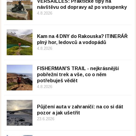
VERSAILLES: Praktické tipy na
návštěvu od dopravy až po vstupenky
4.8.2026
Kam na 4 DNY do Rakouska? ITINERÁŘ
plný hor, ledovců a vodopádů
4.8.2026
FISHERMAN’S TRAIL - nejkrásnější
pobřežní trek a vše, co o něm
potřebuješ vědět
4.8.2026
Půjčení auta v zahraničí: na co si dát
pozor a jak ušetřit
23.6.2026