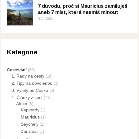
7 důvodů, proč si Mauricius zamiluješ
aneb 7 míst, která nesmíš minout
4.8.2026
Kategorie
Cestování
(86)
1. Rady na cesty
(10)
2. Tipy na dovolenou
(3)
3. Výlety po Česku
(6)
4. Články z cest
(71)
Afrika
(5)
Kapverdy
(1)
Mauricius
(1)
Seychely
(2)
Zanzibar
(1)