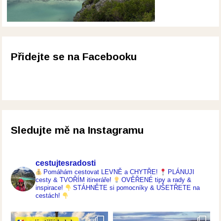
Přidejte se na Facebooku
Sledujte mě na Instagramu
cestujtesradosti
Pomáhám cestovat LEVNĚ a CHYTŘE!
PLÁNUJI
cesty & TVOŘÍM itineráře!
OVĚŘENÉ tipy a rady &
inspirace!
STÁHNĚTE si pomocníky & UŠETŘETE na
cestách!