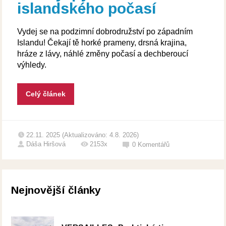
islandského počasí
Vydej se na podzimní dobrodružství po západním
Islandu! Čekají tě horké prameny, drsná krajina,
hráze z lávy, náhlé změny počasí a dechberoucí
výhledy.
Celý článek
22.11. 2025 (Aktualizováno: 4.8. 2026)
Dáša Hiršová
2153x
0
Komentářů
Nejnovější články