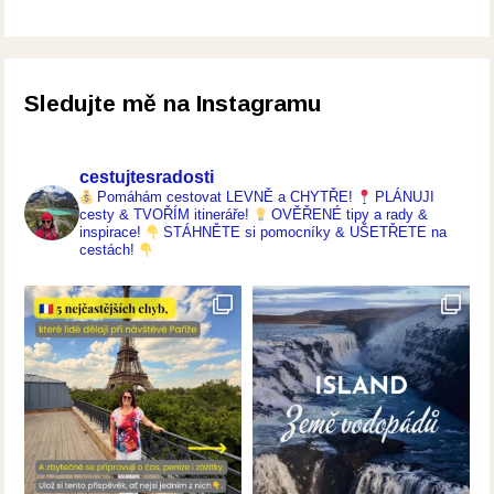
Sledujte mě na Instagramu
cestujtesradosti
Pomáhám cestovat LEVNĚ a CHYTŘE!
PLÁNUJI
cesty & TVOŘÍM itineráře!
OVĚŘENÉ tipy a rady &
inspirace!
STÁHNĚTE si pomocníky & UŠETŘETE na
cestách!