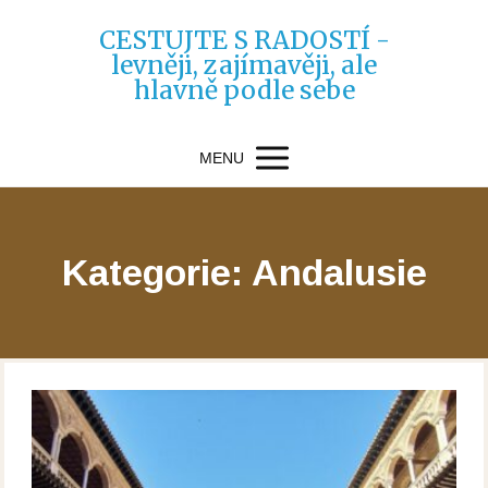
CESTUJTE S RADOSTÍ -
levněji, zajímavěji, ale
hlavně podle sebe
MENU
Kategorie: Andalusie