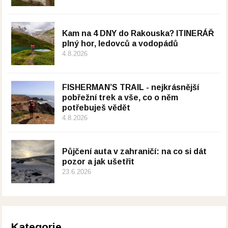
Kam na 4 DNY do Rakouska? ITINERÁŘ
plný hor, ledovců a vodopádů
4.8.2026
FISHERMAN’S TRAIL - nejkrásnější
pobřežní trek a vše, co o něm
potřebuješ vědět
4.8.2026
Půjčení auta v zahraničí: na co si dát
pozor a jak ušetřit
23.6.2026
Kategorie