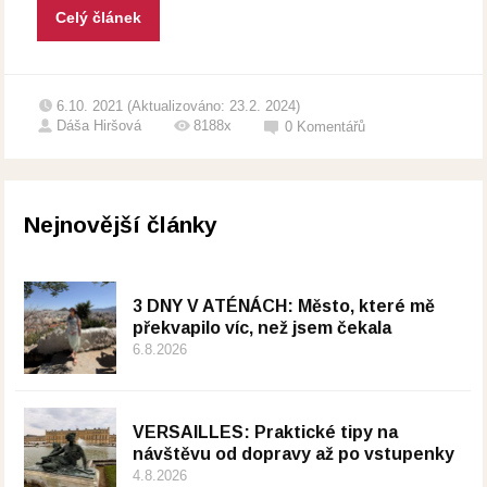
Celý článek
6.10. 2021 (Aktualizováno: 23.2. 2024)
Dáša Hiršová
8188x
0
Komentářů
Nejnovější články
3 DNY V ATÉNÁCH: Město, které mě
překvapilo víc, než jsem čekala
6.8.2026
VERSAILLES: Praktické tipy na
návštěvu od dopravy až po vstupenky
4.8.2026