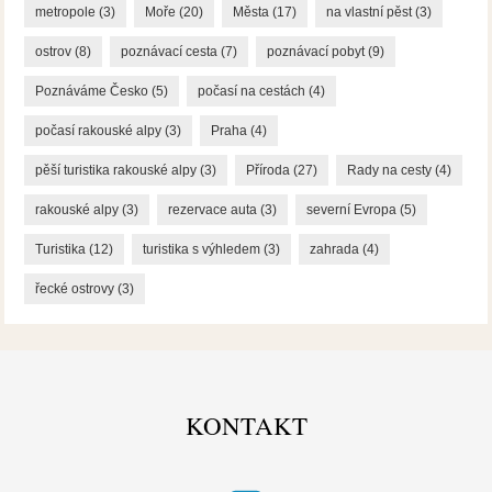
metropole
(3)
Moře
(20)
Města
(17)
na vlastní pěst
(3)
ostrov
(8)
poznávací cesta
(7)
poznávací pobyt
(9)
Poznáváme Česko
(5)
počasí na cestách
(4)
počasí rakouské alpy
(3)
Praha
(4)
pěší turistika rakouské alpy
(3)
Příroda
(27)
Rady na cesty
(4)
rakouské alpy
(3)
rezervace auta
(3)
severní Evropa
(5)
Turistika
(12)
turistika s výhledem
(3)
zahrada
(4)
řecké ostrovy
(3)
KONTAKT