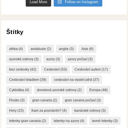
Load More
Follow on Instagram
Štítky
afrika
(4)
andalusie
(2)
anglie
(3)
Asie
(6)
azorské ostrovy
(3)
azory
(3)
azory počasí
(3)
bez cestovky
(42)
Cestování
(53)
Cestování autem
(17)
Cestování letadlem
(39)
cestování na vlastní pěst
(37)
Cyklistika
(4)
dovolená azorské ostrovy
(2)
Evropa
(48)
Finsko
(3)
gran canaria
(2)
gran canaria počasí
(3)
Hory
(15)
Kam za poznáním?
(4)
kanárské ostrovy
(3)
letenky gran canaria
(2)
letenky na azory
(4)
levné letenky
(3)