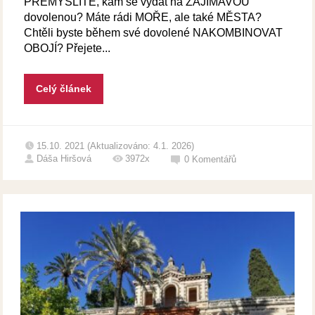
PŘEMÝŠLÍTE, kam se vydat na ZAJÍMAVOU
dovolenou? Máte rádi MOŘE, ale také MĚSTA?
Chtěli byste během své dovolené NAKOMBINOVAT
OBOJÍ? Přejete...
Celý článek
15.10. 2021 (Aktualizováno: 4.1. 2026)
Dáša Hiršová
3972x
0
Komentářů