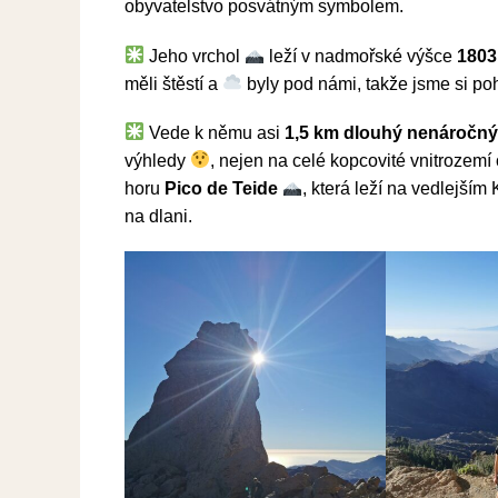
obyvatelstvo posvátným symbolem.
Jeho vrchol
leží v nadmořské výšce
1803
měli štěstí a
byly pod námi, takže jsme si po
Vede k němu asi
1,5 km dlouhý nenáročný
výhledy
, nejen na celé kopcovité vnitrozemí
horu
Pico de Teide
, která leží na vedlejším
na dlani.