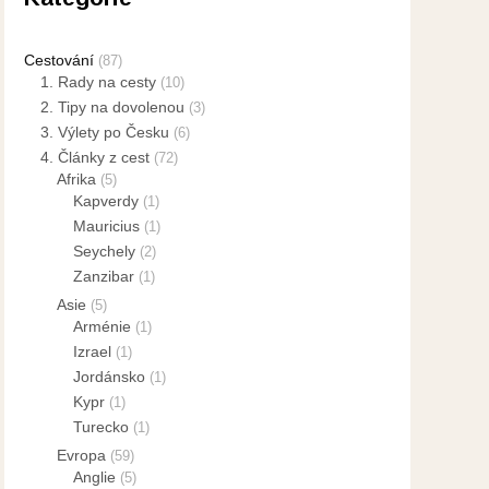
Cestování
(87)
1. Rady na cesty
(10)
2. Tipy na dovolenou
(3)
3. Výlety po Česku
(6)
4. Články z cest
(72)
Afrika
(5)
Kapverdy
(1)
Mauricius
(1)
Seychely
(2)
Zanzibar
(1)
Asie
(5)
Arménie
(1)
Izrael
(1)
Jordánsko
(1)
Kypr
(1)
Turecko
(1)
Evropa
(59)
Anglie
(5)