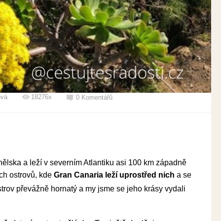
ová
18276x
0 Komentářů
ělska a leží v severním Atlantiku asi 100 km západně
ch ostrovů, kde
Gran Canaria leží uprostřed nich
a se
ostrov převážně hornatý a my jsme se jeho krásy vydali