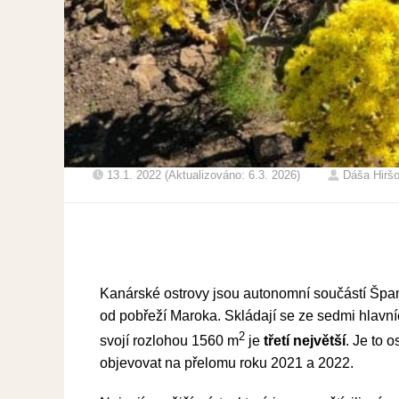
13.1. 2022 (Aktualizováno: 6.3. 2026)
Dáša Hirš
Kanárské ostrovy jsou autonomní součástí Špan
od pobřeží Maroka. Skládají se ze sedmi hlavní
2
svojí rozlohou 1560 m
je
třetí největší
. Je to 
objevovat na přelomu roku 2021 a 2022.