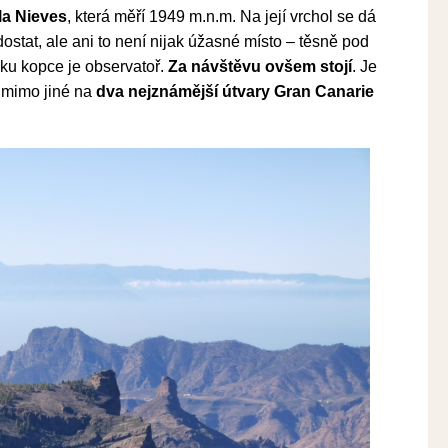
la Nieves
, která měří 1949 m.n.m. Na její vrchol se dá
dostat, ale ani to není nijak úžasné místo – těsně pod
šku kopce je observatoř.
Za návštěvu ovšem stojí
. Je
, mimo jiné na
dva nejznámější útvary Gran Canarie