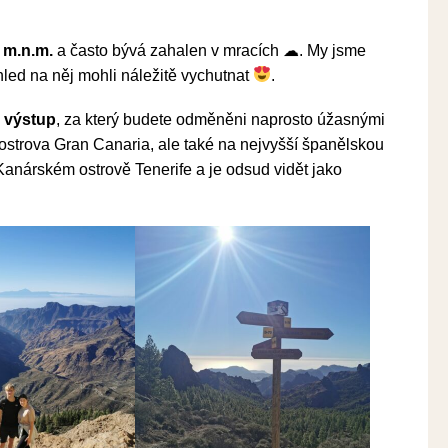
 m.n.m.
a často bývá zahalen v mracích ☁. My jsme
hled na něj mohli náležitě vychutnat
.
 výstup
, za který budete odměněni naprosto úžasnými
 ostrova Gran Canaria, ale také na nejvyšší španělskou
 Kanárském ostrově Tenerife a je odsud vidět jako