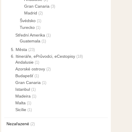
Gran Canaria
(3)
Madrid
(2)
Švédsko
(1)
Turecko
(1)
Střední Amerika
(1)
Guatemala
(1)
5. Města
(23)
6. Itineráře, ePrůvodci, eCestopisy
(18)
Andalusie
(1)
Azorské ostrovy
(2)
Budapešť
(1)
Gran Canaria
(1)
Istanbul
(1)
Madeira
(1)
Malta
(1)
Sicílie
(1)
Nezařazené
(2)