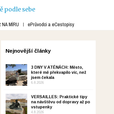
ně podle sebe
 NA MÍRU
ePrůvodci a eCestopisy
Nejnovější články
3 DNY V ATÉNÁCH: Město,
které mě překvapilo víc, než
jsem čekala
6.8.2026
VERSAILLES: Praktické tipy
na návštěvu od dopravy až po
vstupenky
4.8.2026