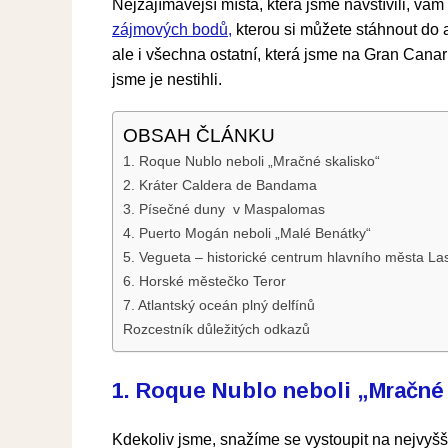
Nejzajímavější místa, která jsme navštívili, vá
zájmových bodů,
kterou si můžete stáhnout do 
ale i všechna ostatní, která jsme na Gran Canarii
jsme je nestihli.
OBSAH ČLÁNKU
1. Roque Nublo neboli „Mračné skalisko“
2. Kráter Caldera de Bandama
3. Písečné duny v Maspalomas
4. Puerto Mogán neboli „Malé Benátky“
5. Vegueta – historické centrum hlavního města L
6. Horské městečko Teror
7. Atlantský oceán plný delfínů
Rozcestník důležitých odkazů
1. Roque Nublo neboli „Mračné
Kdekoliv jsme, snažíme se vystoupit na nejvyšší