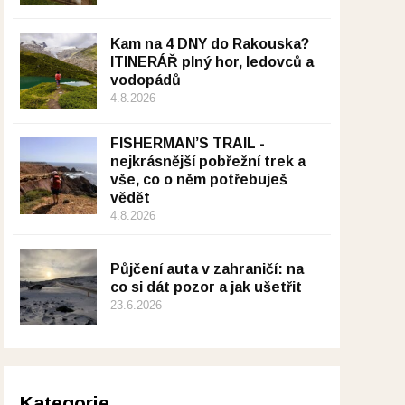
Kam na 4 DNY do Rakouska?
ITINERÁŘ plný hor, ledovců a
vodopádů
4.8.2026
FISHERMAN’S TRAIL -
nejkrásnější pobřežní trek a
vše, co o něm potřebuješ
vědět
4.8.2026
Půjčení auta v zahraničí: na
co si dát pozor a jak ušetřit
23.6.2026
Kategorie