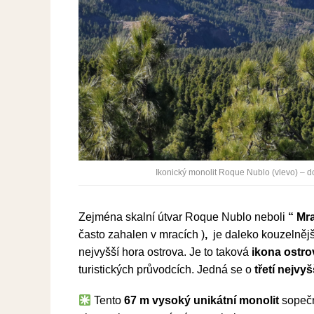
Ikonický monolit Roque Nublo (vlevo) – 
Zejména skalní útvar Roque Nublo neboli
“ Mr
často zahalen v mracích )
,
je daleko kouzelněj
nejvyšší hora ostrova. Je to taková
ikona ostr
turistických průvodcích. Jedná se o
třetí nejvy
Tento
67 m vysoký unikátní monolit
sopečn