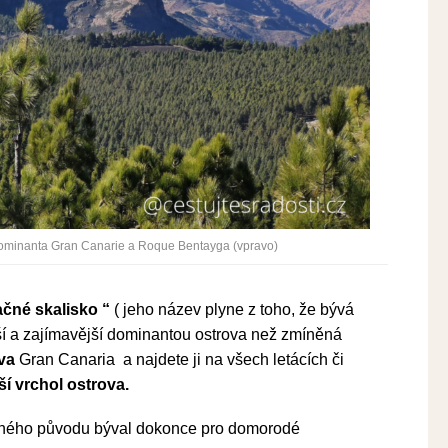
dominanta Gran Canarie a Roque Bentayga (vpravo)
ačné skalisko “
( jeho název plyne z toho, že bývá
ší a zajímavější dominantou ostrova než zmíněná
ova
Gran Canaria a najdete ji na všech letácích či
šší vrchol ostrova.
ého původu býval dokonce pro domorodé