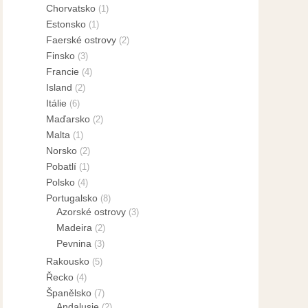
Chorvatsko
(1)
Estonsko
(1)
Faerské ostrovy
(2)
Finsko
(3)
Francie
(4)
Island
(2)
Itálie
(6)
Maďarsko
(2)
Malta
(1)
Norsko
(2)
Pobatlí
(1)
Polsko
(4)
Portugalsko
(8)
Azorské ostrovy
(3)
Madeira
(2)
Pevnina
(3)
Rakousko
(5)
Řecko
(4)
Španělsko
(7)
Andalusie
(2)