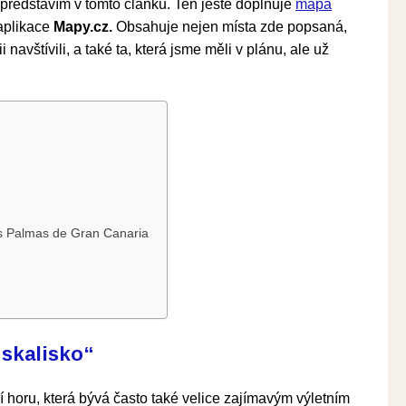
m představím v tomto článku. Ten ještě doplňuje
mapa
aplikace
Mapy.cz.
Obsahuje nejen místa zde popsaná,
 navštívili, a také ta, která jsme měli v plánu, ale už
as Palmas de Gran Canaria
 skalisko“
 horu, která bývá často také velice zajímavým výletním