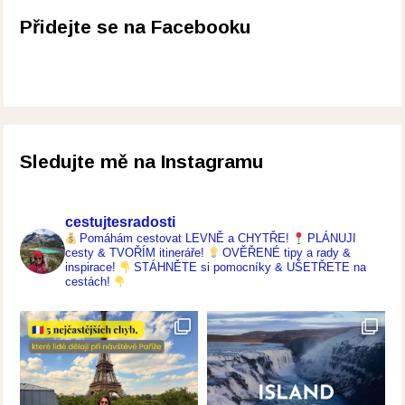
Přidejte se na Facebooku
Sledujte mě na Instagramu
cestujtesradosti
Pomáhám cestovat LEVNĚ a CHYTŘE!
PLÁNUJI
cesty & TVOŘÍM itineráře!
OVĚŘENÉ tipy a rady &
inspirace!
STÁHNĚTE si pomocníky & UŠETŘETE na
cestách!