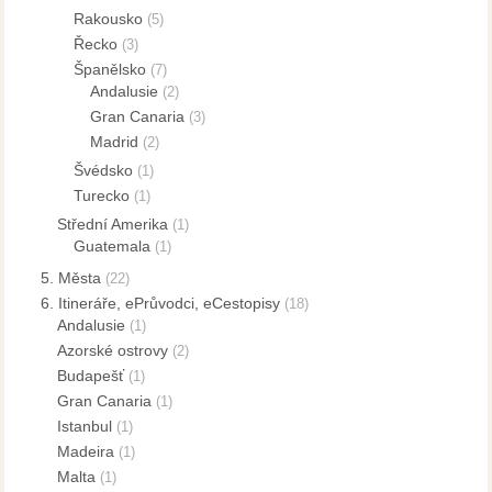
Rakousko
(5)
Řecko
(3)
Španělsko
(7)
Andalusie
(2)
Gran Canaria
(3)
Madrid
(2)
Švédsko
(1)
Turecko
(1)
Střední Amerika
(1)
Guatemala
(1)
5. Města
(22)
6. Itineráře, ePrůvodci, eCestopisy
(18)
Andalusie
(1)
Azorské ostrovy
(2)
Budapešť
(1)
Gran Canaria
(1)
Istanbul
(1)
Madeira
(1)
Malta
(1)