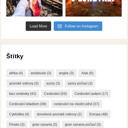
Load More
Follow on Instagram
Štítky
afrika
(4)
andalusie
(2)
anglie
(3)
Asie
(6)
azorské ostrovy
(3)
azory
(3)
azory počasí
(3)
bez cestovky
(42)
Cestování
(53)
Cestování autem
(17)
Cestování letadlem
(39)
cestování na vlastní pěst
(37)
Cyklistika
(4)
dovolená azorské ostrovy
(2)
Evropa
(48)
Finsko
(3)
gran canaria
(2)
gran canaria počasí
(3)