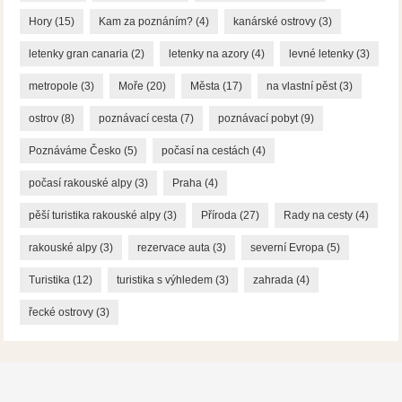
Hory
(15)
Kam za poznáním?
(4)
kanárské ostrovy
(3)
letenky gran canaria
(2)
letenky na azory
(4)
levné letenky
(3)
metropole
(3)
Moře
(20)
Města
(17)
na vlastní pěst
(3)
ostrov
(8)
poznávací cesta
(7)
poznávací pobyt
(9)
Poznáváme Česko
(5)
počasí na cestách
(4)
počasí rakouské alpy
(3)
Praha
(4)
pěší turistika rakouské alpy
(3)
Příroda
(27)
Rady na cesty
(4)
rakouské alpy
(3)
rezervace auta
(3)
severní Evropa
(5)
Turistika
(12)
turistika s výhledem
(3)
zahrada
(4)
řecké ostrovy
(3)