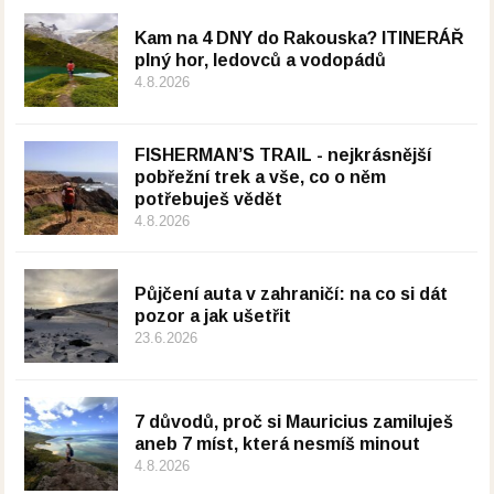
Kam na 4 DNY do Rakouska? ITINERÁŘ
plný hor, ledovců a vodopádů
4.8.2026
FISHERMAN’S TRAIL - nejkrásnější
pobřežní trek a vše, co o něm
potřebuješ vědět
4.8.2026
Půjčení auta v zahraničí: na co si dát
pozor a jak ušetřit
23.6.2026
7 důvodů, proč si Mauricius zamiluješ
aneb 7 míst, která nesmíš minout
4.8.2026