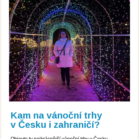
Kam na vánoční trhy
v Česku i zahraničí?
Objevte ty nejkrásnější vánoční trhy v Česku