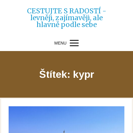
CESTUJTE S RADOSTÍ -
levněji, zajímavěji, ale
hlavně podle sebe
MENU
Štítek: kypr