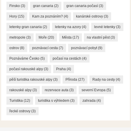
Finsko
(3)
gran canaria
(2)
gran canaria počasí
(3)
Hory
(15)
Kam za poznáním?
(4)
kanárské ostrovy
(3)
letenky gran canaria
(2)
letenky na azory
(4)
levné letenky
(3)
metropole
(3)
Moře
(20)
Města
(17)
na vlastní pěst
(3)
ostrov
(8)
poznávací cesta
(7)
poznávací pobyt
(9)
Poznáváme Česko
(5)
počasí na cestách
(4)
počasí rakouské alpy
(3)
Praha
(4)
pěší turistika rakouské alpy
(3)
Příroda
(27)
Rady na cesty
(4)
rakouské alpy
(3)
rezervace auta
(3)
severní Evropa
(5)
Turistika
(12)
turistika s výhledem
(3)
zahrada
(4)
řecké ostrovy
(3)