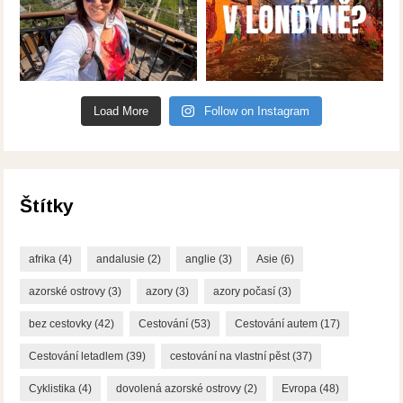
Load More
Follow on Instagram
Štítky
afrika
(4)
andalusie
(2)
anglie
(3)
Asie
(6)
azorské ostrovy
(3)
azory
(3)
azory počasí
(3)
bez cestovky
(42)
Cestování
(53)
Cestování autem
(17)
Cestování letadlem
(39)
cestování na vlastní pěst
(37)
Cyklistika
(4)
dovolená azorské ostrovy
(2)
Evropa
(48)