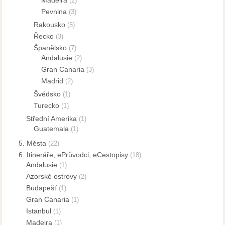
(2)
Pevnina
(3)
Rakousko
(5)
Řecko
(3)
Španělsko
(7)
Andalusie
(2)
Gran Canaria
(3)
Madrid
(2)
Švédsko
(1)
Turecko
(1)
Střední Amerika
(1)
Guatemala
(1)
5. Města
(22)
6. Itineráře, ePrůvodci, eCestopisy
(18)
Andalusie
(1)
Azorské ostrovy
(2)
Budapešť
(1)
Gran Canaria
(1)
Istanbul
(1)
Madeira
(1)