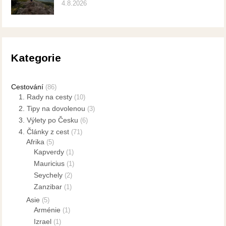
4.8.2026
Kategorie
Cestování
(86)
1. Rady na cesty
(10)
2. Tipy na dovolenou
(3)
3. Výlety po Česku
(6)
4. Články z cest
(71)
Afrika
(5)
Kapverdy
(1)
Mauricius
(1)
Seychely
(2)
Zanzibar
(1)
Asie
(5)
Arménie
(1)
Izrael
(1)