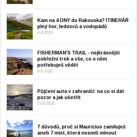
Kam na 4 DNY do Rakouska? ITINERÁŘ
plný hor, ledovců a vodopádů
4.8.2026
FISHERMAN’S TRAIL - nejkrásnější
pobřežní trek a vše, co o něm
potřebuješ vědět
4.8.2026
Půjčení auta v zahraničí: na co si dát
pozor a jak ušetřit
23.6.2026
7 důvodů, proč si Mauricius zamiluješ
aneb 7 míst, která nesmíš minout