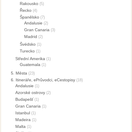
Rakousko
(5)
Řecko
(4)
Španělsko
(7)
Andalusie
(2)
Gran Canaria
(3)
Madrid
(2)
Švédsko
(1)
Turecko
(1)
Střední Amerika
(1)
Guatemala
(1)
5. Města
(23)
6. Itineráře, ePrůvodci, eCestopisy
(18)
Andalusie
(1)
Azorské ostrovy
(2)
Budapešť
(1)
Gran Canaria
(1)
Istanbul
(1)
Madeira
(1)
Malta
(1)