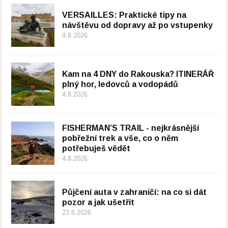
VERSAILLES: Praktické tipy na
návštěvu od dopravy až po vstupenky
4.8.2026
Kam na 4 DNY do Rakouska? ITINERÁŘ
plný hor, ledovců a vodopádů
4.8.2026
FISHERMAN’S TRAIL - nejkrásnější
pobřežní trek a vše, co o něm
potřebuješ vědět
4.8.2026
Půjčení auta v zahraničí: na co si dát
pozor a jak ušetřit
23.6.2026