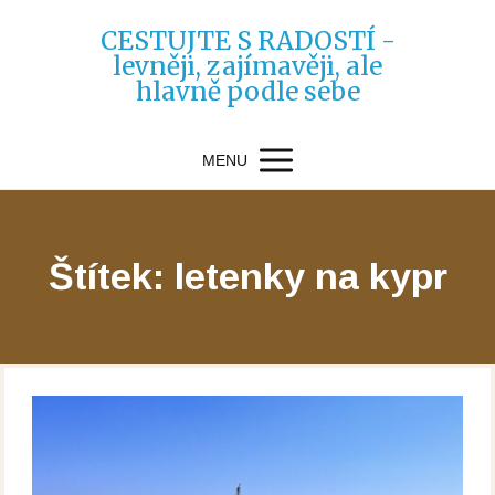
CESTUJTE S RADOSTÍ -
levněji, zajímavěji, ale
hlavně podle sebe
MENU
Štítek: letenky na kypr