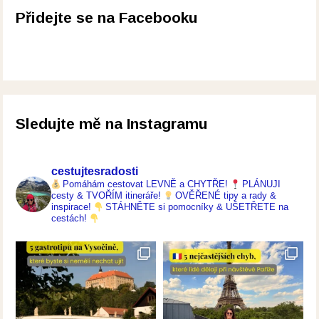
Přidejte se na Facebooku
Sledujte mě na Instagramu
cestujtesradosti
Pomáhám cestovat LEVNĚ a CHYTŘE!
PLÁNUJI
cesty & TVOŘÍM itineráře!
OVĚŘENÉ tipy a rady &
inspirace!
STÁHNĚTE si pomocníky & UŠETŘETE na
cestách!