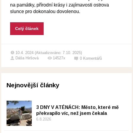
na památky, přírodní krásy i zajímavosti ostrova
slunce pro dokonalou dovolenou.
Celý článek
10.4. 2024 (Aktualizováno: 7.10. 2025)
Dáša Hiršová
14527x
0
Komentářů
Nejnovější články
3 DNY V ATÉNÁCH: Město, které mě
překvapilo víc, než jsem čekala
6.8.2026