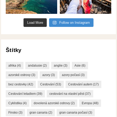
Load More
Follow on Instagram
Štítky
afrika
(4)
andalusie
(2)
anglie
(3)
Asie
(6)
azorské ostrovy
(3)
azory
(3)
azory počasí
(3)
bez cestovky
(42)
Cestování
(53)
Cestování autem
(17)
Cestování letadlem
(39)
cestování na vlastní pěst
(37)
Cyklistika
(4)
dovolená azorské ostrovy
(2)
Evropa
(48)
Finsko
(3)
gran canaria
(2)
gran canaria počasí
(3)