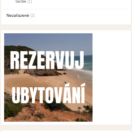
Sicílie
(1)
Nezařazené
(2)