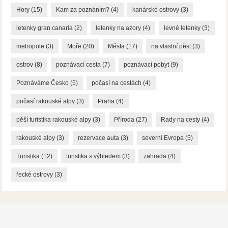
Hory
(15)
Kam za poznáním?
(4)
kanárské ostrovy
(3)
letenky gran canaria
(2)
letenky na azory
(4)
levné letenky
(3)
metropole
(3)
Moře
(20)
Města
(17)
na vlastní pěst
(3)
ostrov
(8)
poznávací cesta
(7)
poznávací pobyt
(9)
Poznáváme Česko
(5)
počasí na cestách
(4)
počasí rakouské alpy
(3)
Praha
(4)
pěší turistika rakouské alpy
(3)
Příroda
(27)
Rady na cesty
(4)
rakouské alpy
(3)
rezervace auta
(3)
severní Evropa
(5)
Turistika
(12)
turistika s výhledem
(3)
zahrada
(4)
řecké ostrovy
(3)