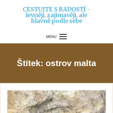
CESTUJTE S RADOSTÍ -
levněji, zajímavěji, ale
hlavně podle sebe
MENU
Štítek: ostrov malta