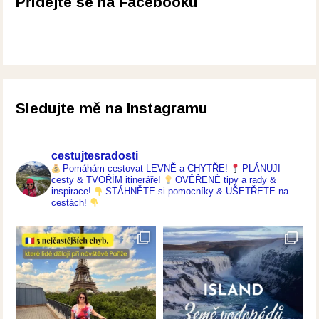
Přidejte se na Facebooku
Sledujte mě na Instagramu
cestujtesradosti
Pomáhám cestovat LEVNĚ a CHYTŘE!
PLÁNUJI
cesty & TVOŘÍM itineráře!
OVĚŘENÉ tipy a rady &
inspirace!
STÁHNĚTE si pomocníky & UŠETŘETE na
cestách!