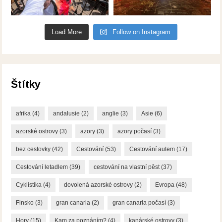
Load More
Follow on Instagram
Štítky
afrika
(4)
andalusie
(2)
anglie
(3)
Asie
(6)
azorské ostrovy
(3)
azory
(3)
azory počasí
(3)
bez cestovky
(42)
Cestování
(53)
Cestování autem
(17)
Cestování letadlem
(39)
cestování na vlastní pěst
(37)
Cyklistika
(4)
dovolená azorské ostrovy
(2)
Evropa
(48)
Finsko
(3)
gran canaria
(2)
gran canaria počasí
(3)
Hory
(15)
Kam za poznáním?
(4)
kanárské ostrovy
(3)