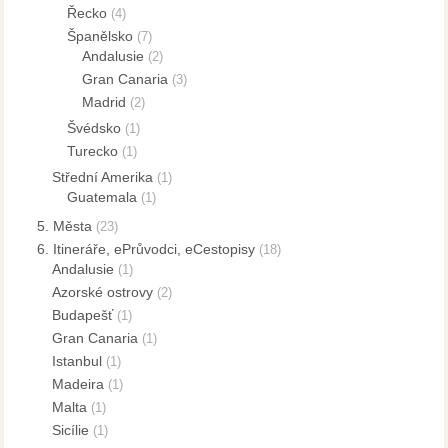
Řecko
(4)
Španělsko
(7)
Andalusie
(2)
Gran Canaria
(3)
Madrid
(2)
Švédsko
(1)
Turecko
(1)
Střední Amerika
(1)
Guatemala
(1)
5. Města
(23)
6. Itineráře, ePrůvodci, eCestopisy
(18)
Andalusie
(1)
Azorské ostrovy
(2)
Budapešť
(1)
Gran Canaria
(1)
Istanbul
(1)
Madeira
(1)
Malta
(1)
Sicílie
(1)