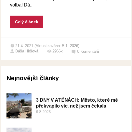
volba! Dá...
Celý článek
21.4. 2021 (Aktualizováno: 5.1. 2026)
Dáša Hiršová
2966x
0
Komentářů
Nejnovější články
3 DNY V ATÉNÁCH: Město, které mě
překvapilo víc, než jsem čekala
6.8.2026