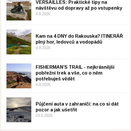
VERSAILLES: Praktické tipy na
návštěvu od dopravy až po vstupenky
4.8.2026
Kam na 4 DNY do Rakouska? ITINERÁŘ
plný hor, ledovců a vodopádů
4.8.2026
FISHERMAN’S TRAIL - nejkrásnější
pobřežní trek a vše, co o něm
potřebuješ vědět
4.8.2026
Půjčení auta v zahraničí: na co si dát
pozor a jak ušetřit
23.6.2026