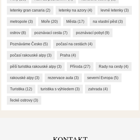
letenky gran canaria
(2)
letenky na azory
(4)
levné letenky
(3)
metropole
(3)
Moře
(20)
Města
(17)
na vlastní pěst
(3)
ostrov
(8)
poznávací cesta
(7)
poznávací pobyt
(9)
Poznáváme Česko
(5)
počasí na cestách
(4)
počasí rakouské alpy
(3)
Praha
(4)
pěší turistika rakouské alpy
(3)
Příroda
(27)
Rady na cesty
(4)
rakouské alpy
(3)
rezervace auta
(3)
severní Evropa
(5)
Turistika
(12)
turistika s výhledem
(3)
zahrada
(4)
řecké ostrovy
(3)
KONTAKT