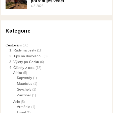
potřebuješ vědět
4.8.2026
Kategorie
Cestování
(88)
1. Rady na cesty
(11)
2. Tipy na dovolenou
(3)
3. Výlety po Česku
(6)
4. Články z cest
(72)
Afrika
(5)
Kapverdy
(1)
Mauricius
(1)
Seychely
(2)
Zanzibar
(1)
Asie
(5)
Arménie
(1)
Izrael
(1)