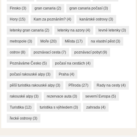
Finsko
(3)
gran canaria
(2)
gran canaria počasí
(3)
Hory
(15)
Kam za poznáním?
(4)
kanárské ostrovy
(3)
letenky gran canaria
(2)
letenky na azory
(4)
levné letenky
(3)
metropole
(3)
Moře
(20)
Města
(17)
na vlastní pěst
(3)
ostrov
(8)
poznávací cesta
(7)
poznávací pobyt
(9)
Poznáváme Česko
(5)
počasí na cestách
(4)
počasí rakouské alpy
(3)
Praha
(4)
pěší turistika rakouské alpy
(3)
Příroda
(27)
Rady na cesty
(4)
rakouské alpy
(3)
rezervace auta
(3)
severní Evropa
(5)
Turistika
(12)
turistika s výhledem
(3)
zahrada
(4)
řecké ostrovy
(3)