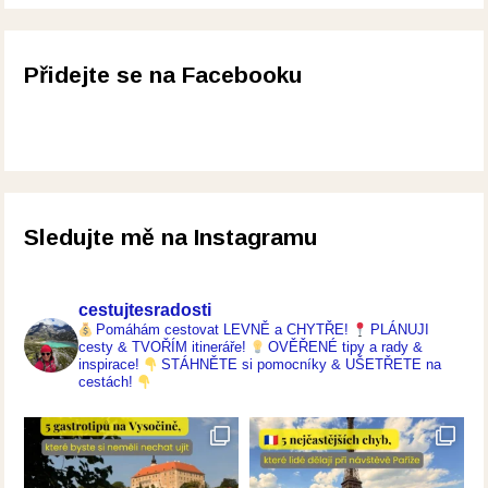
Přidejte se na Facebooku
Sledujte mě na Instagramu
cestujtesradosti
Pomáhám cestovat LEVNĚ a CHYTŘE!
PLÁNUJI
cesty & TVOŘÍM itineráře!
OVĚŘENÉ tipy a rady &
inspirace!
STÁHNĚTE si pomocníky & UŠETŘETE na
cestách!