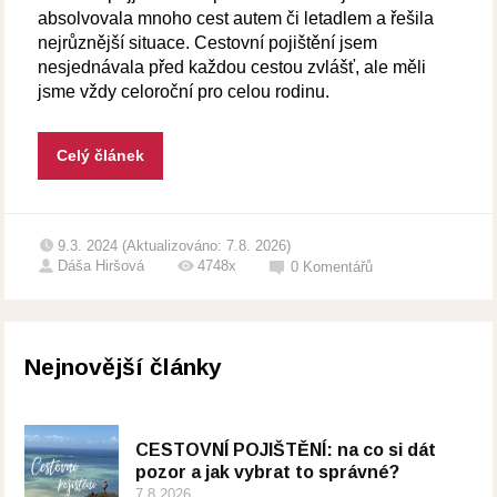
absolvovala mnoho cest autem či letadlem a řešila
nejrůznější situace. Cestovní pojištění jsem
nesjednávala před každou cestou zvlášť, ale měli
jsme vždy celoroční pro celou rodinu.
Celý článek
9.3. 2024 (Aktualizováno: 7.8. 2026)
Dáša Hiršová
4748x
0
Komentářů
Nejnovější články
CESTOVNÍ POJIŠTĚNÍ: na co si dát
pozor a jak vybrat to správné?
7.8.2026