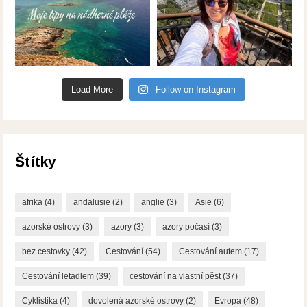
Load More
Follow on Instagram
Štítky
afrika
(4)
andalusie
(2)
anglie
(3)
Asie
(6)
azorské ostrovy
(3)
azory
(3)
azory počasí
(3)
bez cestovky
(42)
Cestování
(54)
Cestování autem
(17)
Cestování letadlem
(39)
cestování na vlastní pěst
(37)
Cyklistika
(4)
dovolená azorské ostrovy
(2)
Evropa
(48)