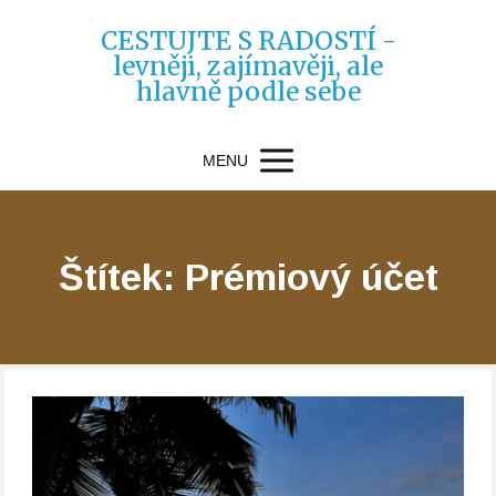
CESTUJTE S RADOSTÍ -
levněji, zajímavěji, ale
hlavně podle sebe
MENU
Štítek: Prémiový účet