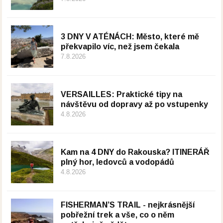
3 DNY V ATÉNÁCH: Město, které mě
překvapilo víc, než jsem čekala
7.8.2026
VERSAILLES: Praktické tipy na
návštěvu od dopravy až po vstupenky
4.8.2026
Kam na 4 DNY do Rakouska? ITINERÁŘ
plný hor, ledovců a vodopádů
4.8.2026
FISHERMAN’S TRAIL - nejkrásnější
pobřežní trek a vše, co o něm