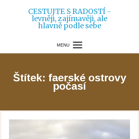
CESTUJTE S RADOSTÍ -
levněji, zajímavěji, ale
hlavně podle sebe
MENU
Štítek: faerské ostrovy
počasí