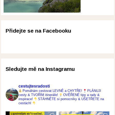
Přidejte se na Facebooku
Sledujte mě na Instagramu
cestujtesradosti
Pomáhám cestovat LEVNĚ a CHYTŘE!
PLÁNUJI
cesty & TVOŘÍM itineráře!
OVĚŘENÉ tipy a rady &
inspirace!
STÁHNĚTE si pomocníky & UŠETŘETE na
cestách!