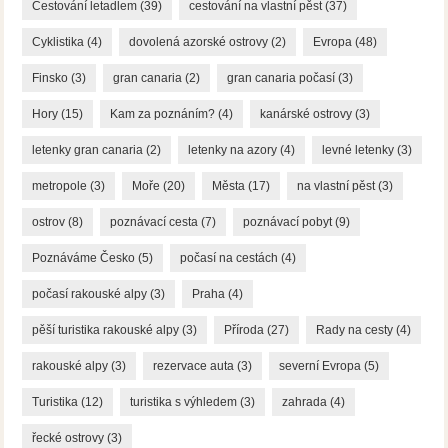
Cestování letadlem
(39)
cestování na vlastní pěst
(37)
Cyklistika
(4)
dovolená azorské ostrovy
(2)
Evropa
(48)
Finsko
(3)
gran canaria
(2)
gran canaria počasí
(3)
Hory
(15)
Kam za poznáním?
(4)
kanárské ostrovy
(3)
letenky gran canaria
(2)
letenky na azory
(4)
levné letenky
(3)
metropole
(3)
Moře
(20)
Města
(17)
na vlastní pěst
(3)
ostrov
(8)
poznávací cesta
(7)
poznávací pobyt
(9)
Poznáváme Česko
(5)
počasí na cestách
(4)
počasí rakouské alpy
(3)
Praha
(4)
pěší turistika rakouské alpy
(3)
Příroda
(27)
Rady na cesty
(4)
rakouské alpy
(3)
rezervace auta
(3)
severní Evropa
(5)
Turistika
(12)
turistika s výhledem
(3)
zahrada
(4)
řecké ostrovy
(3)