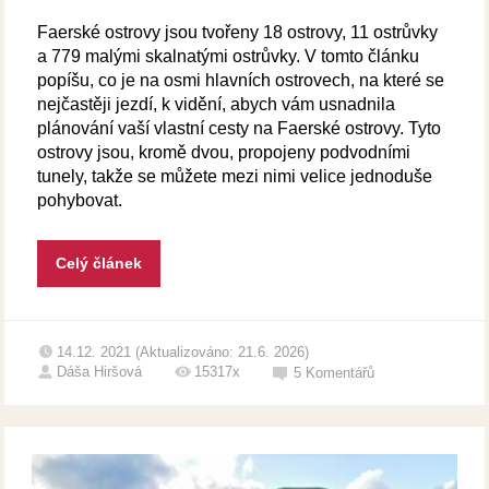
Faerské ostrovy jsou tvořeny 18 ostrovy, 11 ostrůvky
a 779 malými skalnatými ostrůvky. V tomto článku
popíšu, co je na osmi hlavních ostrovech, na které se
nejčastěji jezdí, k vidění, abych vám usnadnila
plánování vaší vlastní cesty na Faerské ostrovy. Tyto
ostrovy jsou, kromě dvou, propojeny podvodními
tunely, takže se můžete mezi nimi velice jednoduše
pohybovat.
Celý článek
14.12. 2021 (Aktualizováno: 21.6. 2026)
Dáša Hiršová
15317x
5
Komentářů