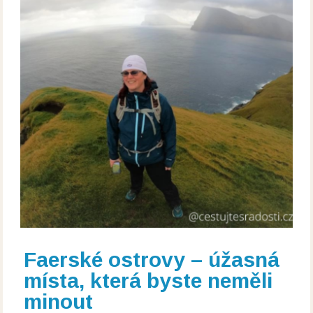
Faerské ostrovy – úžasná
místa, která byste neměli
minout