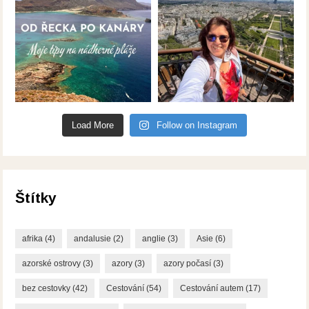
Load More
Follow on Instagram
Štítky
afrika
(4)
andalusie
(2)
anglie
(3)
Asie
(6)
azorské ostrovy
(3)
azory
(3)
azory počasí
(3)
bez cestovky
(42)
Cestování
(54)
Cestování autem
(17)