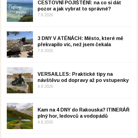
CESTOVNÍ POJIŠTĚNÍ: na co si dát
pozor a jak vybrat to správné?
7.8.2026
3 DNY V ATÉNÁCH: Město, které mě
překvapilo víc, než jsem čekala
7.8.2026
VERSAILLES: Praktické tipy na
návštěvu od dopravy až po vstupenky
4.8.2026
Kam na 4 DNY do Rakouska? ITINERÁŘ
plný hor, ledovců a vodopádů
4.8.2026