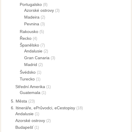
Portugalsko
(8)
Azorské ostrovy
(3)
Madeira
(2)
Pevnina
(3)
Rakousko
(5)
Řecko
(4)
Španělsko
(7)
Andalusie
(2)
Gran Canaria
(3)
Madrid
(2)
Švédsko
(1)
Turecko
(1)
Střední Amerika
(1)
Guatemala
(1)
5. Města
(23)
6. Itineráře, ePrůvodci, eCestopisy
(18)
Andalusie
(1)
Azorské ostrovy
(2)
Budapešť
(1)