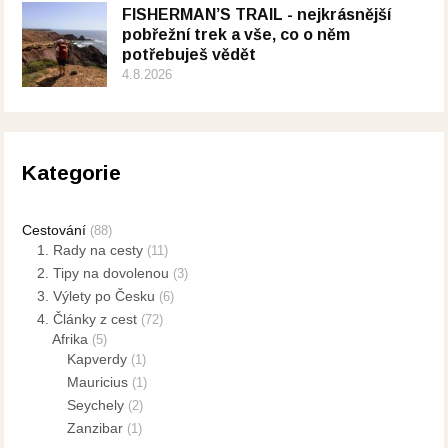
FISHERMAN’S TRAIL - nejkrásnější
pobřežní trek a vše, co o něm
potřebuješ vědět
4.8.2026
Kategorie
Cestování
(88)
1. Rady na cesty
(11)
2. Tipy na dovolenou
(3)
3. Výlety po Česku
(6)
4. Články z cest
(72)
Afrika
(5)
Kapverdy
(1)
Mauricius
(1)
Seychely
(2)
Zanzibar
(1)